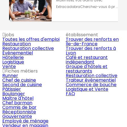
Maximisez Vos Gains avec
ExtracadabraCherchez-vous à pr ...
jobs
établissement
Toutes les offres d'emploi
Trouver des renforts en
Restauration
Île-de-France
Restauration collective
Trouver des renforts à
Évènementiel
Lyon
Hôtellerie
Café et restaurant
Logistique
indépendant
Vente
Groupe d'hôtels et
Fiches métiers
restaurants
Runner
Restauration collective
Chef de cuisine
Traiteur évènementiel
Second de cuisine
Commerce de bouche
Pâtissier
Logistique et Vente
Boulanger
FAQ
Maître d'hôtel
Chef barman
Commis de bar
Réceptionniste
Gouvernante
Employé de ménage
Vendeur en magasin