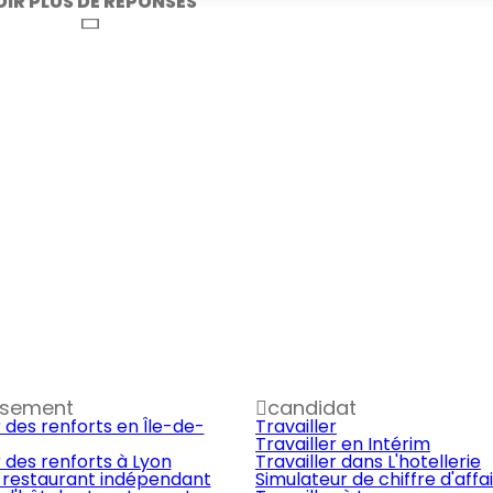
OIR PLUS DE RÉPONSES
ssement
candidat
 des renforts en Île-de-
Travailler
Travailler en Intérim
 des renforts à Lyon
Travailler dans L'hotellerie
 restaurant indépendant
Simulateur de chiffre d'affa