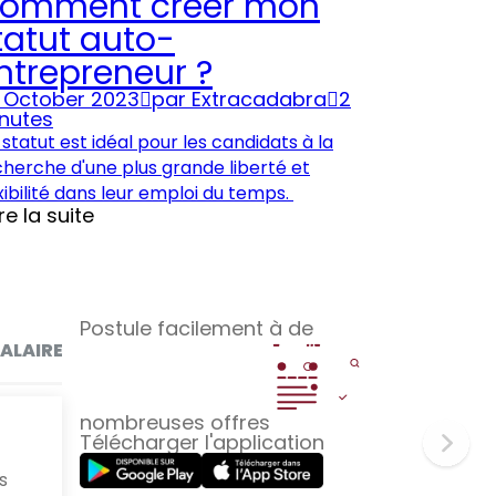
omment créer mon
tatut auto-
ntrepreneur ?
 October 2023
par
Extracadabra
2
nutes
statut est idéal pour les candidats à la
herche d'une plus grande liberté et
xibilité dans leur emploi du temps.
ire la suite
Postule facilement à de
ALAIRES
CONSEILS
FORMATIONS
OFFRES
PAR
nombreuses offres
Télécharger l'application
s