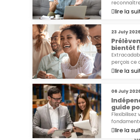
reconnaître
lire la sui
23 July 202
Prélèvem
bientôt f
Extracadabr
perçois ce q
lire la sui
06 July 202
Indépend
guide pou
Flexibilise
fondamental
lire la sui