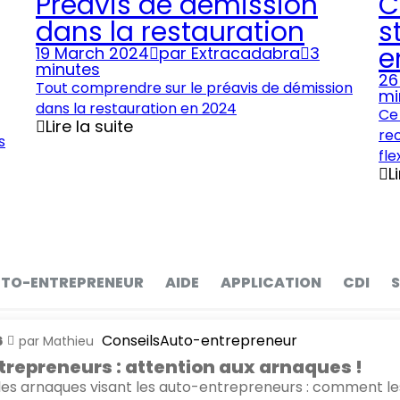
Préavis de démission
C
dans la restauration
s
e
19 March 2024
par
Extracadabra
3
minutes
26
Tout comprendre sur le préavis de démission
mi
dans la restauration en 2024
Ce 
Lire la suite
rec
s
fle
L
TO-ENTREPRENEUR
AIDE
APPLICATION
CDI
S
Conseils
Auto-entrepreneur
6
par
Mathieu
repreneurs : attention aux arnaques !
es arnaques visant les auto-entrepreneurs : comment le