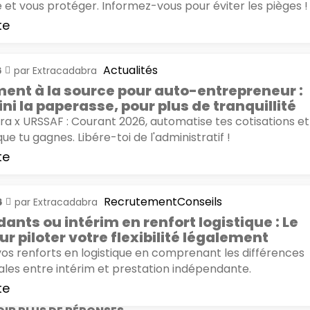
 et vous protéger. Informez-vous pour éviter les pièges !
te
Actualités
6
par
Extracadabra
ent à la source pour auto-entrepreneur :
ini la paperasse, pour plus de tranquillité
a x URSSAF : Courant 2026, automatise tes cotisations et
ue tu gagnes. Libére-toi de l'administratif !
te
Recrutement
Conseils
6
par
Extracadabra
ants ou intérim en renfort logistique : Le
r piloter votre flexibilité légalement
z vos renforts en logistique en comprenant les différences
es entre intérim et prestation indépendante.
te