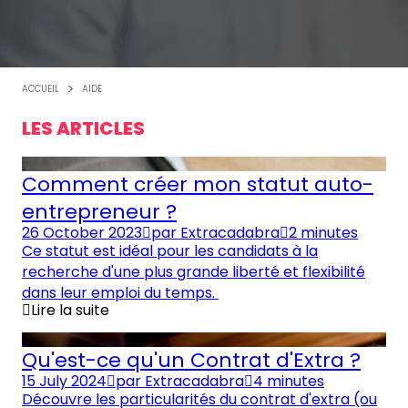
ACCUEIL
AIDE
LES ARTICLES
Comment créer mon statut auto-
entrepreneur ?
26 October 2023
par
Extracadabra
2 minutes
Ce statut est idéal pour les candidats à la
recherche d'une plus grande liberté et flexibilité
dans leur emploi du temps.
Lire la suite
Qu'est-ce qu'un Contrat d'Extra ?
15 July 2024
par
Extracadabra
4 minutes
Découvre les particularités du contrat d'extra (ou