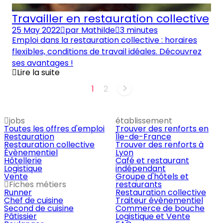
Travailler en restauration collective
25 May 2022
par
Mathilde
3 minutes
Emploi dans la restauration collective : horaires
flexibles, conditions de travail idéales. Découvrez
ses avantages !
Lire la suite
1
2
jobs
établissement
Toutes les offres d'emploi
Trouver des renforts en
Restauration
Île-de-France
Restauration collective
Trouver des renforts à
Évènementiel
Lyon
Hôtellerie
Café et restaurant
Logistique
indépendant
Vente
Groupe d'hôtels et
Fiches métiers
restaurants
Runner
Restauration collective
Chef de cuisine
Traiteur évènementiel
Second de cuisine
Commerce de bouche
Pâtissier
Logistique et Vente