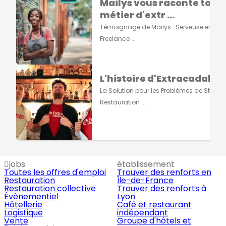
Mailys vous raconte tout s
métier d'extr ...
Témoignage de Mailys : Serveuse et Grap
Freelance ...
L'histoire d'Extracadabra
La Solution pour les Problèmes de Staff e
Restauration ...
jobs
établissement
Toutes les offres d'emploi
Trouver des renforts en
Restauration
Île-de-France
Restauration collective
Trouver des renforts à
Évènementiel
Lyon
Hôtellerie
Café et restaurant
Logistique
indépendant
Vente
Groupe d'hôtels et