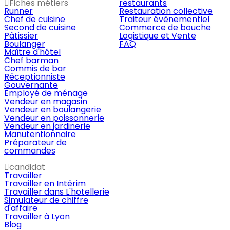
Fiches métiers
restaurants
Runner
Restauration collective
Chef de cuisine
Traiteur évènementiel
Second de cuisine
Commerce de bouche
Pâtissier
Logistique et Vente
Boulanger
FAQ
Maître d'hôtel
Chef barman
Commis de bar
Réceptionniste
Gouvernante
Employé de ménage
Vendeur en magasin
Vendeur en boulangerie
Vendeur en poissonnerie
Vendeur en jardinerie
Manutentionnaire
Préparateur de
commandes
candidat
Travailler
Travailler en Intérim
Travailler dans L'hotellerie
Simulateur de chiffre
d'affaire
Travailler à Lyon
Blog