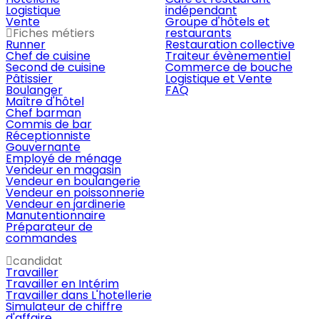
Logistique
indépendant
Vente
Groupe d'hôtels et
Fiches métiers
restaurants
Runner
Restauration collective
Chef de cuisine
Traiteur évènementiel
Second de cuisine
Commerce de bouche
Pâtissier
Logistique et Vente
Boulanger
FAQ
Maître d'hôtel
Chef barman
Commis de bar
Réceptionniste
Gouvernante
Employé de ménage
Vendeur en magasin
Vendeur en boulangerie
Vendeur en poissonnerie
Vendeur en jardinerie
Manutentionnaire
Préparateur de
commandes
candidat
Travailler
Travailler en Intérim
Travailler dans L'hotellerie
Simulateur de chiffre
d'affaire