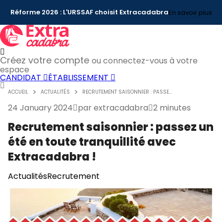
Réforme 2026 : L'URSSAF choisit Extracadabra
En savoir plus
Créez votre compte
ou connectez-vous à votre
espace
CANDIDAT
ÉTABLISSEMENT
ACCUEIL
ACTUALITÉS
RECRUTEMENT SAISONNIER : PASSE...
24 January 2024
par
extracadabra
2 minutes
Recrutement saisonnier : passez un
été en toute tranquillité avec
Extracadabra !
Actualités
Recrutement