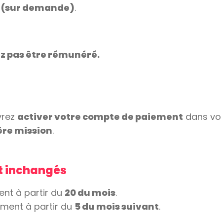
nt (sur demande)
.
z pas être rémunéré.
vrez
activer votre compte de paiement
dans vo
ère mission
.
nt inchangés
nt à partir du
20 du mois
.
ment à partir du
5 du mois suivant
.