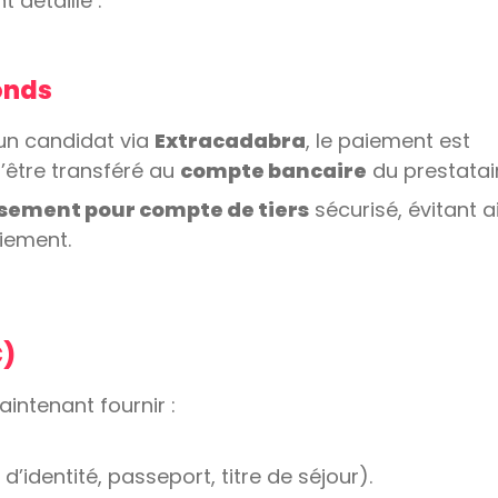
 détaillé :
fonds
un candidat via
Extracadabra
, le paiement est
’être transféré au
compte bancaire
du prestatair
sement pour compte de tiers
sécurisé, évitant a
iement.
C)
intenant fournir :
d’identité, passeport, titre de séjour).