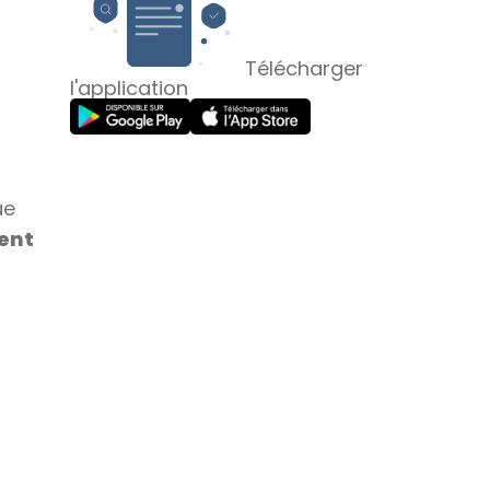
Télécharger
l'application
ue
ment