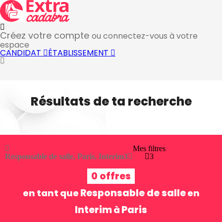
Créez votre compte
ou connectez-vous à votre
espace
CANDIDAT
ÉTABLISSEMENT
Résultats de ta recherche
Mes filtres
Responsable de salle, Paris, Interim
3
3
0 offres
Responsable de salle
en tant que
en
Interim
Paris
à