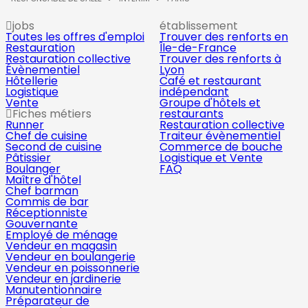
jobs
établissement
Toutes les offres d'emploi
Trouver des renforts en
Restauration
Île-de-France
Restauration collective
Trouver des renforts à
Évènementiel
Lyon
Hôtellerie
Café et restaurant
Logistique
indépendant
Vente
Groupe d'hôtels et
Fiches métiers
restaurants
Runner
Restauration collective
Chef de cuisine
Traiteur évènementiel
Second de cuisine
Commerce de bouche
Pâtissier
Logistique et Vente
Boulanger
FAQ
Maître d'hôtel
Chef barman
Commis de bar
Réceptionniste
Gouvernante
Employé de ménage
Vendeur en magasin
Vendeur en boulangerie
Vendeur en poissonnerie
Vendeur en jardinerie
Manutentionnaire
Préparateur de