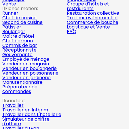
Vente
Groupe d'hôtels et
Fiches métiers
restaurants
Runner
Restauration collective
Chef de cuisine
Traiteur évènementiel
Second de cuisine
Commerce de bouche
Pâtissier
Logistique et Vente
Boulanger
FAQ
Maître d'hôtel
Chef barman
Commis de bar
Réceptionniste
Gouvernante
Employé de ménage
Vendeur en magasin
Vendeur en boulangerie
Vendeur en poissonnerie
Vendeur en jardinerie
Manutentionnaire
Préparateur de
commandes
candidat
Travailler
Travailler en Intérim
Travailler dans L'hotellerie
Simulateur de chiffre
d'affaire
Travailler à Lyon