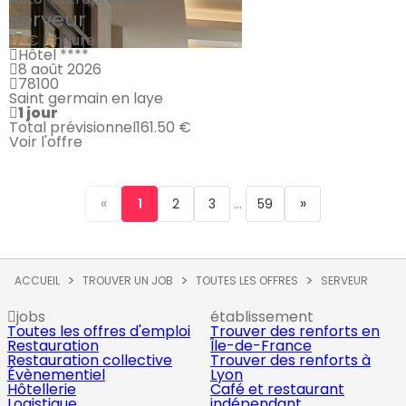
Serveur
17 € / heure
Hôtel ****
8 août 2026
78100
Saint germain en laye
1 jour
Total prévisionnel
161.50 €
Voir l'offre
«
...
»
1
2
3
59
ACCUEIL
TROUVER UN JOB
TOUTES LES OFFRES
SERVEUR
jobs
établissement
Toutes les offres d'emploi
Trouver des renforts en
Restauration
Île-de-France
Restauration collective
Trouver des renforts à
Évènementiel
Lyon
Hôtellerie
Café et restaurant
Logistique
indépendant