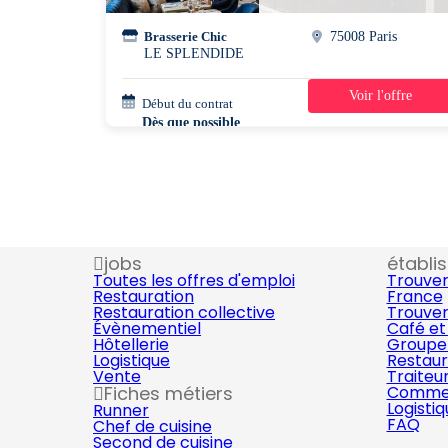
Brasserie Chic
75008 Paris
LE SPLENDIDE
Voir l'offre
Début du contrat
42h/semaine
Dès que possible
jobs
établi
Toutes les offres d'emploi
Trouver
Restauration
France
Restauration collective
Trouver
Évènementiel
Café et
Hôtellerie
Groupe 
Logistique
Restaur
Vente
Traiteu
Fiches métiers
Commer
Logisti
Runner
FAQ
Chef de cuisine
Second de cuisine