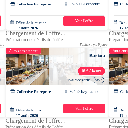
Collective Entreprise
78280 Guyancourt
Coll
Voir l'offre
Début de la mission
3 semaines
Début
17 août 2026
17 a
Chargement de l'offre...
Chargem
10h00 - 17h30
10h0
Préparation des détails de l'offre
Préparation
ours
Publiée il y a 9 jours
Auto-entrepreneur
Auto-entr
a
Barista
18 € / heure
Total prévisionnel
585 €
x
Collective Entreprise
92130 Issy-les-moulineaux
Coll
Voir l'offre
Début de la mission
5 jours
Début
17 août 2026
17 a
Chargement de l'offre...
Chargem
10h30 - 17h30
10h3
Préparation des détails de l'offre
Préparation