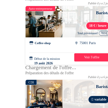
Publiée il y a 2 j
Auto-entrepreneur
Barist
18 € / heure
Total prévisionnel
702 €
Coffee-shop
75001 Paris
Voir l'offre
Début de la mission
5 jours
19 août 2026
Chargement de l'offre...
08h00 - 14h30
Préparation des détails de l'offre
Publiée il y a 6 j
CDI
Barist
variable