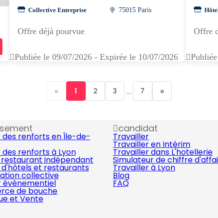
Collective Entreprise
75015 Paris
Hôte
Offre déjà pourvue
Offre 
Publiée le 09/07/2026 - Expirée le 10/07/2026
Publiée
«
...
»
1
2
3
7
ssement
candidat
 des renforts en Île-de-
Travailler
Travailler en Intérim
 des renforts à Lyon
Travailler dans L'hotellerie
 restaurant indépendant
Simulateur de chiffre d'affa
d'hôtels et restaurants
Travailler à Lyon
ation collective
Blog
r évènementiel
FAQ
ce de bouche
que et Vente