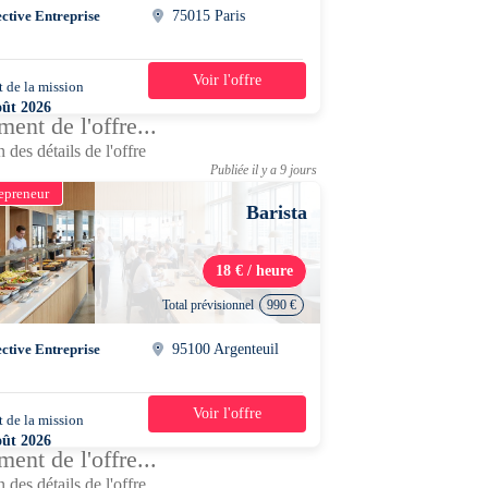
ective Entreprise
75015 Paris
Voir l'offre
 de la mission
2 semaines
oût 2026
ent de l'offre...
0 - 17h30
 des détails de l'offre
Publiée il y a 9 jours
epreneur
Barista
18 € / heure
Total prévisionnel
990 €
ective Entreprise
95100 Argenteuil
Voir l'offre
 de la mission
2 semaines
oût 2026
ent de l'offre...
0 - 16h30
 des détails de l'offre