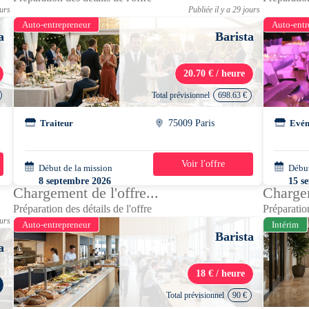
ours
Publiée il y a 29 jours
Auto-entrepreneur
Auto-entr
a
Barista
20.70 € / heure
Total prévisionnel
698.63 €
Traiteur
75009 Paris
Evén
Voir l'offre
Début de la mission
2 semaines
Début
8 septembre 2026
15 s
Chargement de l'offre...
Chargem
17h00 - 21h00
08h0
Préparation des détails de l'offre
Préparation
ours
Auto-entrepreneur
Intérim
Barista
a
18 € / heure
Total prévisionnel
90 €