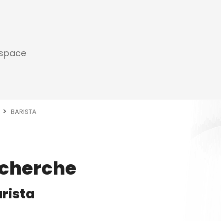
espace
BARISTA
echerche
rista