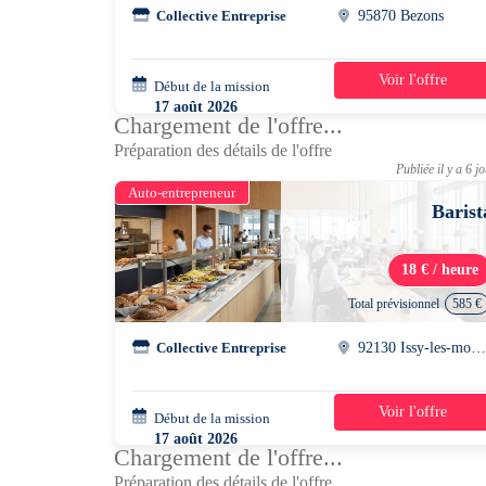
Collective Entreprise
95870 Bezons
Voir l'offre
Début de la mission
2 semaines
17 août 2026
Chargement de l'offre...
07h30 - 15h00
Préparation des détails de l'offre
Publiée il y a 6 j
Auto-entrepreneur
Barist
18 € / heure
Total prévisionnel
585 €
Collective Entreprise
92130 Issy-les-moulineau
Voir l'offre
Début de la mission
5 jours
17 août 2026
Chargement de l'offre...
10h30 - 17h30
Préparation des détails de l'offre