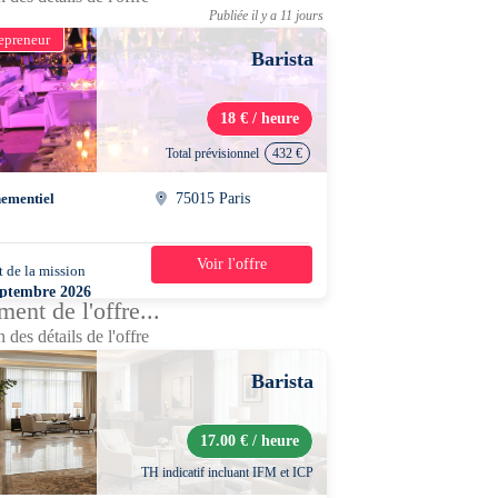
Publiée il y a 11 jours
epreneur
Barista
18 € / heure
Total prévisionnel
432 €
ementiel
75015 Paris
Voir l'offre
 de la mission
3 jours
eptembre 2026
ent de l'offre...
0 - 17h00
 des détails de l'offre
Barista
17.00 € / heure
TH indicatif incluant IFM et ICP