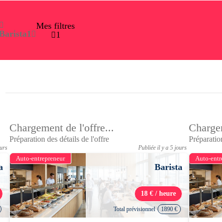
Mes filtres
Barista
1
1
Chargement de l'offre...
Chargem
Préparation des détails de l'offre
Préparation
ours
Publiée il y a 5 jours
Auto-entrepreneur
Auto-entr
a
Barista
18 € / heure
Total prévisionnel
1890 €