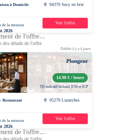
aison à Domicile
94370 Sucy en brie
Voir l'offre
 de la mission
2 jours
ût 2026
ent de l'offre...
0 - 15h30
 des détails de l'offre
Publiée il y a 4 jours
Plongeur
14.90 € / heure
TH indicatif incluant IFM et ICP
 - Restaurant
95270 Luzarches
Voir l'offre
 de la mission
1 jour
ût 2026
ent de l'offre...
0 - 17h00
 des détails de l'offre