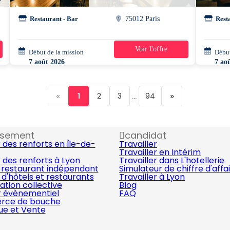
Restaurant - Bar
75012 Paris
Rest
Voir l'offre
Début de la mission
1 jour
Début
7 août 2026
7 ao
16h30 - 00h00
17h3
«
...
»
1
2
3
94
ssement
candidat
 des renforts en Île-de-
Travailler
Travailler en Intérim
 des renforts à Lyon
Travailler dans L'hotellerie
 restaurant indépendant
Simulateur de chiffre d'affa
d'hôtels et restaurants
Travailler à Lyon
ation collective
Blog
r évènementiel
FAQ
ce de bouche
que et Vente