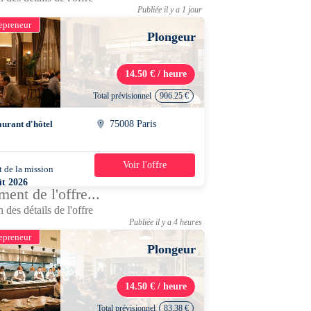
Publiée il y a 1 jour
epreneur
Plongeur
14.50 € / heure
Total prévisionnel
906.25 €
aurant d'hôtel
75008 Paris
Voir l'offre
 de la mission
1 mois
ût 2026
ent de l'offre...
0 - 22h30
 des détails de l'offre
Publiée il y a 4 heures
epreneur
Plongeur
14.50 € / heure
Total prévisionnel
83.38 €