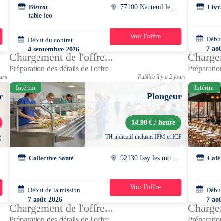
Bistrot
77100 Nanteuil les meaux
Livr
table leo
Voir l'offre
Début
Début du contrat
39h/semaine
7 ao
4 septembre 2026
Chargement de l'offre...
Chargem
07h0
Préparation des détails de l'offre
Préparation
ours
Publiée il y a 2 jours
Intérim
Intérim
r
Plongeur
14.90 € / heure
TH indicatif incluant IFM et ICP
Collective Santé
92130 Issy les moulineaux
Café
Voir l'offre
Début de la mission
1 jour
Début
7 août 2026
7 ao
Chargement de l'offre...
Chargem
09h00 - 15h30
09h0
Préparation des détails de l'offre
Préparation