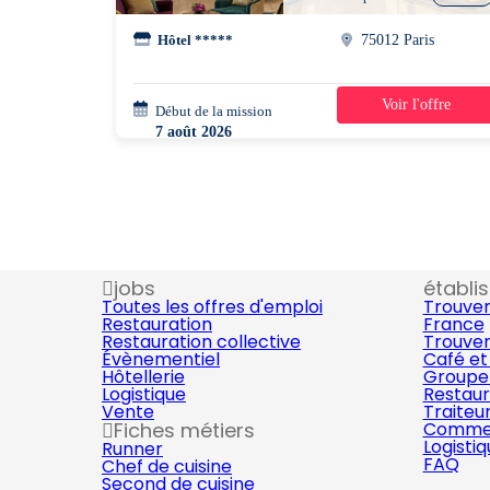
Hôtel *****
75012 Paris
Voir l'offre
Début de la mission
1 jour
7 août 2026
16h00 - 03h00
jobs
établi
Toutes les offres d'emploi
Trouver
Restauration
France
Restauration collective
Trouver
Évènementiel
Café et
Hôtellerie
Groupe 
Logistique
Restaur
Vente
Traiteu
Fiches métiers
Commer
Logisti
Runner
FAQ
Chef de cuisine
Second de cuisine