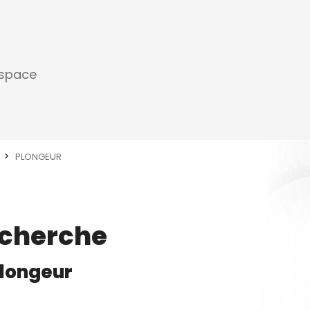
espace
PLONGEUR
echerche
longeur