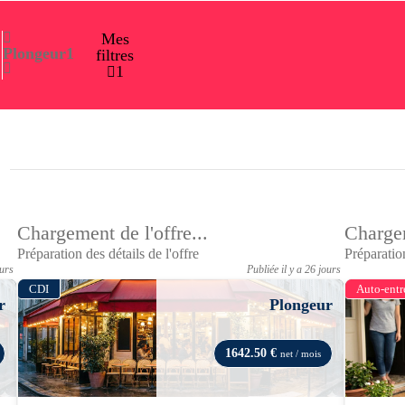
Mes
Plongeur
1
filtres
1
Chargement de l'offre...
Chargem
Préparation des détails de l'offre
Préparation
ours
Publiée il y a 26 jours
CDI
Auto-entr
r
Plongeur
1642.50 €
net / mois