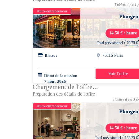
Publiée il y a 1 
Auto-entrepreneur
Plongeu
14.50 € / heure
Total prévisionnel
79.75 €
Bistrot
75116 Paris
Voir l'offre
Début de la mission
1 jour
7 août 2026
Chargement de l'offre...
10h00 - 16h00
Préparation des détails de l'offre
Publiée il y a 3 j
Auto-entrepreneur
Plongeu
14.50 € / heure
Total prévisionnel
152.25 €