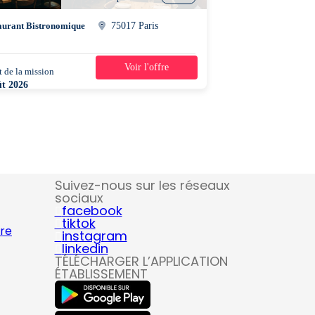
aurant Bistronomique
75017 Paris
Voir l'offre
 de la mission
1 jour
ût 2026
0 - 23h30
Suivez-nous sur les réseaux
sociaux
facebook
tiktok
ire
instagram
linkedin
TÉLÉCHARGER L’APPLICATION
ÉTABLISSEMENT