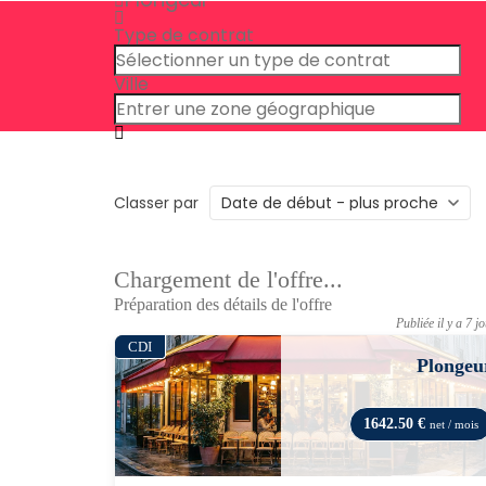
Type de contrat
Ville
Classer par
Chargement de l'offre...
Préparation des détails de l'offre
Publiée il y a 7 j
CDI
Plongeu
1642.50 €
net / mois