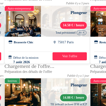
jour
Publiée il y a 3 jours
Auto-entrepreneur
Auto-entr
r
Plongeur
14.50 € / heure
Total prévisionnel
261 €
Brasserie Chic
75017 Paris
Rest
Voir l'offre
Début de la mission
2 jours
Début
7 août 2026
7 ao
Chargement de l'offre...
Chargem
15h00 - 00h30
15h3
Préparation des détails de l'offre
Préparation
ours
Publiée il y a 1 jour
Intérim
Auto-entr
r
Plongeur
14.88 € / heure
TH indicatif incluant IFM et ICP