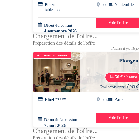
Bistrot
77100 Nanteuil les meaux
table leo
Voir l'offre
Début du contrat
39h/semaine
4 septembre 2026
Chargement de l'offre...
Préparation des détails de l'offre
Publiée il y a 16 j
Auto-entrepreneur
Plongeu
14.50 € / heure
Total prévisionnel
203 €
Hôtel *****
75008 Paris
Voir l'offre
Début de la mission
2 jours
7 août 2026
Chargement de l'offre...
07h00 - 14h30
Préparation des détails de l'offre