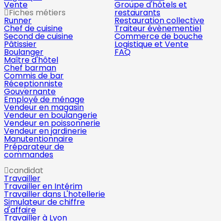
Vente
Groupe d'hôtels et
Fiches métiers
restaurants
Runner
Restauration collective
Chef de cuisine
Traiteur évènementiel
Second de cuisine
Commerce de bouche
Pâtissier
Logistique et Vente
Boulanger
FAQ
Maître d'hôtel
Chef barman
Commis de bar
Réceptionniste
Gouvernante
Employé de ménage
Vendeur en magasin
Vendeur en boulangerie
Vendeur en poissonnerie
Vendeur en jardinerie
Manutentionnaire
Préparateur de
commandes
candidat
Travailler
Travailler en Intérim
Travailler dans L'hotellerie
Simulateur de chiffre
d'affaire
Travailler à Lyon