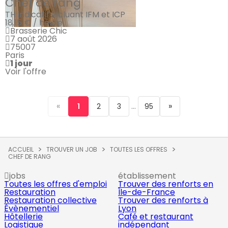
Chef de rang
TH indicatif incluant IFM et ICP
18.15 € / heure
Brasserie Chic
7 août 2026
75007
Paris
1 jour
Voir l'offre
«
...
»
1
2
3
95
ACCUEIL
TROUVER UN JOB
TOUTES LES OFFRES
CHEF DE RANG
jobs
établissement
Toutes les offres d'emploi
Trouver des renforts en
Restauration
Île-de-France
Restauration collective
Trouver des renforts à
Évènementiel
Lyon
Hôtellerie
Café et restaurant
Logistique
indépendant