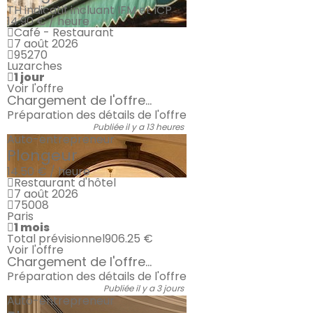
TH indicatif incluant IFM et ICP
14.90 € / heure
Café - Restaurant
7 août 2026
95270
Luzarches
1 jour
Voir l'offre
Chargement de l'offre...
Préparation des détails de l'offre
Publiée il y a 13 heures
Auto-entrepreneur
Plongeur
14.50 € / heure
Restaurant d'hôtel
7 août 2026
75008
Paris
1 mois
Total prévisionnel
906.25 €
Voir l'offre
Chargement de l'offre...
Préparation des détails de l'offre
Publiée il y a 3 jours
Auto-entrepreneur