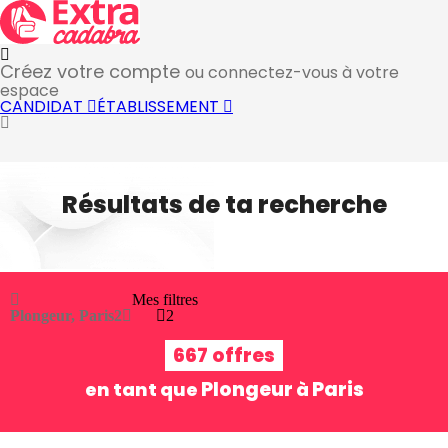
Créez votre compte
ou connectez-vous à votre
espace
CANDIDAT
ÉTABLISSEMENT
Résultats de ta recherche
Mes filtres
Plongeur, Paris
2
2
667 offres
Plongeur
Paris
en tant que
à