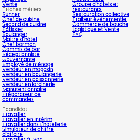
Vente
Groupe d'hôtels et
Fiches métiers
restaurants
Runner
Restauration collective
Chef de cuisine
Traiteur évènementiel
Second de cuisine
Commerce de bouche
Pâtissier
Logistique et Vente
Boulanger
FAQ
Maître d'hôtel
Chef barman
Commis de bar
Réceptionniste
Gouvernante
Employé de ménage
Vendeur en magasin
Vendeur en boulangerie
Vendeur en poissonnerie
Vendeur en jardinerie
Manutentionnaire
Préparateur de
commandes
candidat
Travailler
Travailler en Intérim
Travailler dans L'hotellerie
Simulateur de chiffre
d'affaire
Travailler à Lyon