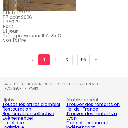
Plongeur
14.50 € / heure
Hôtel *****
7 août 2026
75012
Paris
1 jour
Total prévisionnel
152.25 €
Voir l'offre
«
...
»
1
2
3
56
ACCUEIL
TROUVER UN JOB
TOUTES LES OFFRES
PLONGEUR
PARIS
jobs
établissement
Toutes les offres d'emploi
Trouver des renforts en
Restauration
Île-de-France
Restauration collective
Trouver des renforts à
Évènementiel
Lyon
Hôtellerie
Café et restaurant
Logistique
indépendant