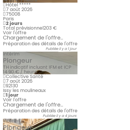
14.50 € / heure
Hôtel *****
7 août 2026
75008
Paris
2 jours
Total prévisionnel
203 €
Voir l'offre
Chargement de l'offre...
Préparation des détails de l'offre
Publiée il y a 1 jour
Intérim
Plongeur
TH indicatif incluant IFM et ICP
14.90 € / heure
Collective Santé
7 août 2026
92130
Issy les moulineaux
1 jour
Voir l'offre
Chargement de l'offre...
Préparation des détails de l'offre
Publiée il y a 4 jours
Intérim
Plongeur