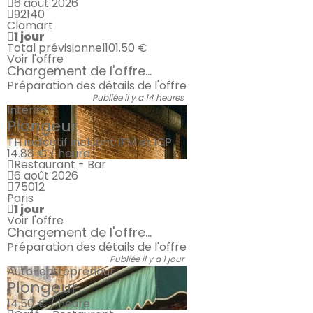
6 août 2026
92140
Clamart
1 jour
Total prévisionnel
101.50 €
Voir l'offre
Chargement de l'offre...
Préparation des détails de l'offre
Publiée il y a 14 heures
Intérim
Plongeur
TH indicatif incluant IFM et ICP
14.88 € / heure
Restaurant - Bar
6 août 2026
75012
Paris
1 jour
Voir l'offre
Chargement de l'offre...
Préparation des détails de l'offre
Publiée il y a 1 jour
Auto-entrepreneur
Plongeur
14.50 € / heure