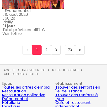
Chef de rang
19.50 € / heure
Evénementiel
10 août 2026
60128
Plailly
1 jour
Total prévisionnel
117 €
Voir l'offre
«
...
»
1
2
3
73
ACCUEIL
TROUVER UN JOB
TOUTES LES OFFRES
CHEF DE RANG
EXTRA
jobs
établissement
Toutes les offres d'emploi
Trouver des renforts en
Restauration
Île-de-France
Restauration collective
Trouver des renforts à
Évènementiel
Lyon
Hôtellerie
Café et restaurant
Logistique
indépendant