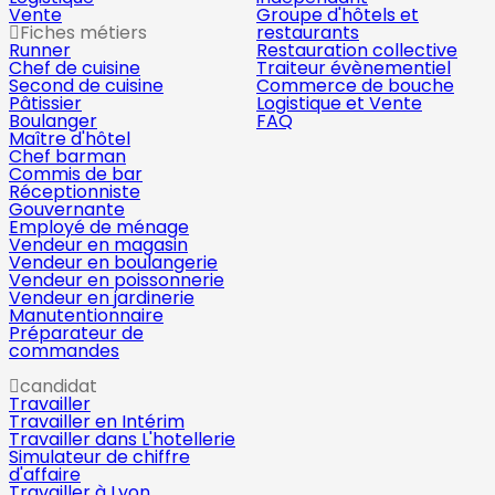
Vente
Groupe d'hôtels et
Fiches métiers
restaurants
Runner
Restauration collective
Chef de cuisine
Traiteur évènementiel
Second de cuisine
Commerce de bouche
Pâtissier
Logistique et Vente
Boulanger
FAQ
Maître d'hôtel
Chef barman
Commis de bar
Réceptionniste
Gouvernante
Employé de ménage
Vendeur en magasin
Vendeur en boulangerie
Vendeur en poissonnerie
Vendeur en jardinerie
Manutentionnaire
Préparateur de
commandes
candidat
Travailler
Travailler en Intérim
Travailler dans L'hotellerie
Simulateur de chiffre
d'affaire
Travailler à Lyon