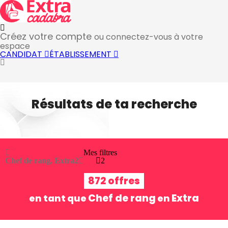
Créez votre compte
ou connectez-vous à votre
espace
CANDIDAT
ÉTABLISSEMENT
Résultats de ta recherche
Mes filtres
Chef de rang, Extra
2
2
872 offres
Chef de rang
Extra
en tant que
en