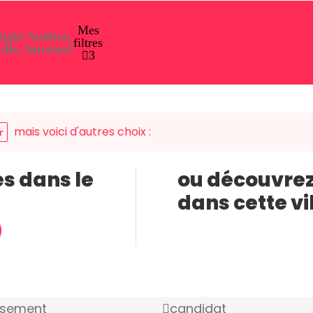
Mes
ight Auditor,
filtres
ille, Interim
3
3
mais voici d'autres choix :
r
es dans le
ou découvrez
dans cette vi
ssement
candidat