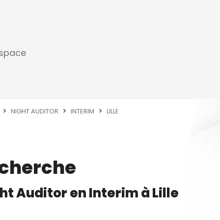
espace
NIGHT AUDITOR
INTERIM
LILLE
echerche
ht Auditor
en
Interim
à
Lille