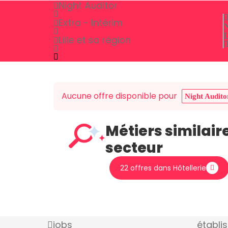
Night Auditor
Extra - Intérim
N
L
Lille et sa région
Aucune offre disponible pour
Night Audito
Métiers similair
secteur
22 offres dans Hôtellerie
jobs
établi