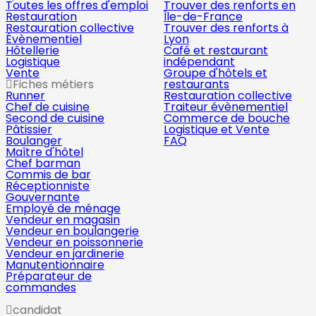
Toutes les offres d'emploi
Trouver des renforts en
Restauration
Île-de-France
Restauration collective
Trouver des renforts à
Évènementiel
Lyon
Hôtellerie
Café et restaurant
Logistique
indépendant
Vente
Groupe d'hôtels et
Fiches métiers
restaurants
Runner
Restauration collective
Chef de cuisine
Traiteur évènementiel
Second de cuisine
Commerce de bouche
Pâtissier
Logistique et Vente
Boulanger
FAQ
Maître d'hôtel
Chef barman
Commis de bar
Réceptionniste
Gouvernante
Employé de ménage
Vendeur en magasin
Vendeur en boulangerie
Vendeur en poissonnerie
Vendeur en jardinerie
Manutentionnaire
Préparateur de
commandes
candidat