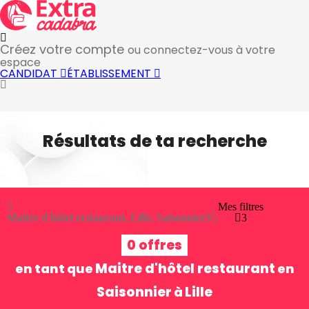
Créez votre compte
ou connectez-vous à votre
espace
CANDIDAT
ÉTABLISSEMENT
Résultats de ta recherche
Mes filtres
Maitre d'hôtel restaurant, Lille, Saisonnier
3
3
0 offres
Maitre d'hôtel restaurant
en tant que
en
Saisonnier
Lille
à