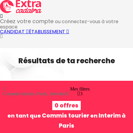
Créez votre compte
ou connectez-vous à votre
espace
CANDIDAT
ÉTABLISSEMENT
Résultats de ta recherche
Mes filtres
Commis tourier, Paris, Interim
3
3
0 offres
Commis tourier
Interim
en tant que
en
à
Paris