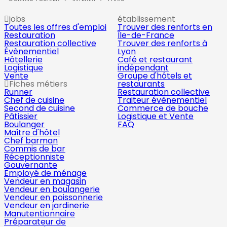
jobs
établissement
Toutes les offres d'emploi
Trouver des renforts en
Restauration
Île-de-France
Restauration collective
Trouver des renforts à
Évènementiel
Lyon
Hôtellerie
Café et restaurant
Logistique
indépendant
Vente
Groupe d'hôtels et
Fiches métiers
restaurants
Runner
Restauration collective
Chef de cuisine
Traiteur évènementiel
Second de cuisine
Commerce de bouche
Pâtissier
Logistique et Vente
Boulanger
FAQ
Maître d'hôtel
Chef barman
Commis de bar
Réceptionniste
Gouvernante
Employé de ménage
Vendeur en magasin
Vendeur en boulangerie
Vendeur en poissonnerie
Vendeur en jardinerie
Manutentionnaire
Préparateur de