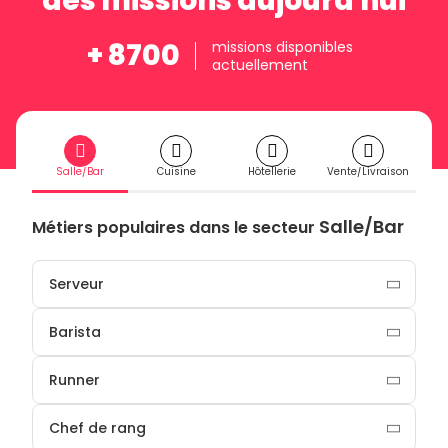
des missions aujourd'hui
+ 8700
missions disponibles
actuellement
Salle/Bar
Cuisine
Hôtellerie
Vente/Livraison
Salle/Bar
Métiers populaires dans le secteur
Serveur
Barista
Runner
Chef de rang