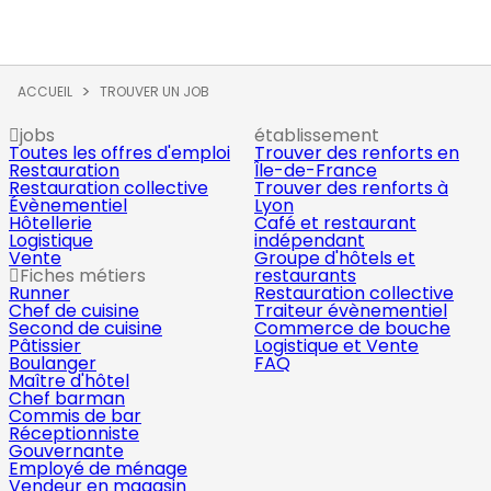
ACCUEIL
TROUVER UN JOB
jobs
établissement
Toutes les offres d'emploi
Trouver des renforts en
Restauration
Île-de-France
Restauration collective
Trouver des renforts à
Évènementiel
Lyon
Hôtellerie
Café et restaurant
Logistique
indépendant
Vente
Groupe d'hôtels et
Fiches métiers
restaurants
Runner
Restauration collective
Chef de cuisine
Traiteur évènementiel
Second de cuisine
Commerce de bouche
Pâtissier
Logistique et Vente
Boulanger
FAQ
Maître d'hôtel
Chef barman
Commis de bar
Réceptionniste
Gouvernante
Employé de ménage
Vendeur en magasin