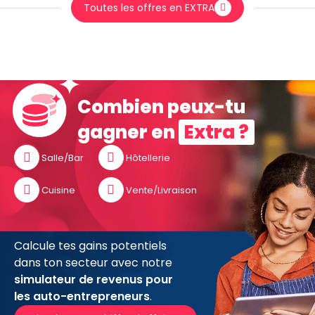
Toutes les offres en EXTRA
Combien peux-tu
gagner en
Extra ?
Salle/Bar
Hôtellerie
Cuisine
Vente/Livraison
Calcule tes gains potentiels
dans ton secteur avec notre
simulateur de revenus pour
les auto-entrepreneurs
.