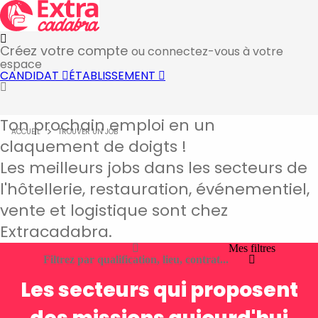
Créez votre compte
ou connectez-vous à votre
espace
CANDIDAT
ÉTABLISSEMENT
Ton prochain emploi en un
ACCUEIL
TROUVER UN JOB
claquement de doigts !
Les meilleurs jobs dans les secteurs de
l'hôtellerie, restauration, événementiel,
vente et logistique sont chez
Extracadabra.
Mes filtres
Filtrez par qualification, lieu, contrat...
Les secteurs qui proposent