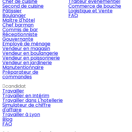
Chef de cuisine
Traiteur évènementiel
Second de cuisine
Commerce de bouche
Pâtissier
Logistique et Vente
Boulanger
FAQ
Maître d'hôtel
Chef barman
Commis de bar
Réceptionniste
Gouvernante
Employé de ménage
Vendeur en magasin
Vendeur en boulangerie
Vendeur en poissonnerie
Vendeur en jardinerie
Manutentionnaire
Préparateur de
commandes
candidat
Travailler
Travailler en Intérim
Travailler dans L'hotellerie
Simulateur de chiffre
d'affaire
Travailler à Lyon
Blog
FAQ