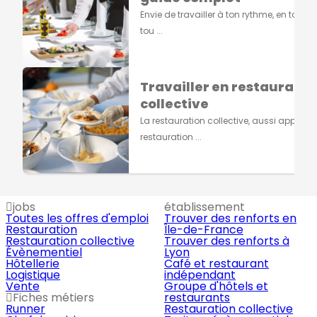
Envie de travailler à ton rythme, en toute li
tou ...
Travailler en restauratio
collective
La restauration collective, aussi appelée
restauration ...
jobs
établissement
Toutes les offres d'emploi
Trouver des renforts en
Restauration
Île-de-France
Restauration collective
Trouver des renforts à
Évènementiel
Lyon
Hôtellerie
Café et restaurant
Logistique
indépendant
Vente
Groupe d'hôtels et
Fiches métiers
restaurants
Runner
Restauration collective