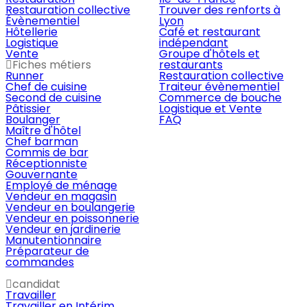
Restauration collective
Trouver des renforts à
Évènementiel
Lyon
Hôtellerie
Café et restaurant
Logistique
indépendant
Vente
Groupe d'hôtels et
Fiches métiers
restaurants
Runner
Restauration collective
Chef de cuisine
Traiteur évènementiel
Second de cuisine
Commerce de bouche
Pâtissier
Logistique et Vente
Boulanger
FAQ
Maître d'hôtel
Chef barman
Commis de bar
Réceptionniste
Gouvernante
Employé de ménage
Vendeur en magasin
Vendeur en boulangerie
Vendeur en poissonnerie
Vendeur en jardinerie
Manutentionnaire
Préparateur de
commandes
candidat
Travailler
Travailler en Intérim