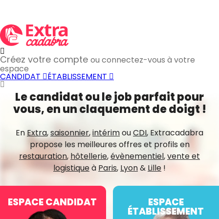
Créez votre compte
ou connectez-vous à votre
espace
CANDIDAT
ÉTABLISSEMENT
Le candidat ou le job parfait pour
vous, en un claquement de doigt !
En
Extra
,
saisonnier
,
intérim
ou
CDI
, Extracadabra
propose les meilleures offres et profils en
restauration
,
hôtellerie
,
évènementiel
,
vente et
logistique
à
Paris
,
Lyon
&
Lille
!
ESPACE CANDIDAT
ESPACE
ÉTABLISSEMENT