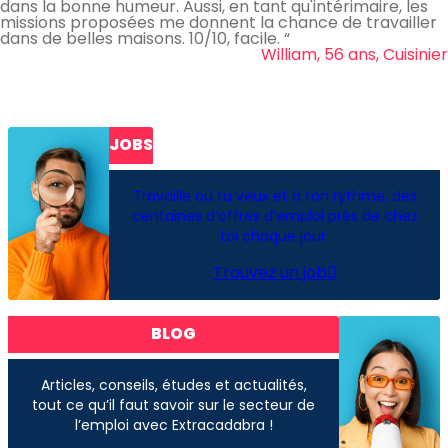
dans la bonne humeur. Aussi, en tant qu'intérimaire, les
missions proposées me donnent la chance de travailler
dans de belles maisons. 10/10, facile. “
William, 56 ans, Cuisinier
JOBS
Travaille où tu veux et à ton rythme, des
centaines d’offres d’emploi près de chez
toi chaque jour.
Trouvez un job
BLOG
Articles, conseils, études et actualités,
tout ce qu’il faut savoir sur le secteur de
l’emploi avec Extracadabra !