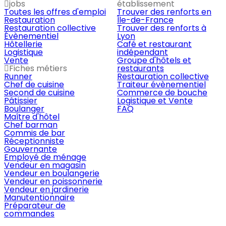
jobs
établissement
Toutes les offres d'emploi
Trouver des renforts en
Restauration
Île-de-France
Restauration collective
Trouver des renforts à
Évènementiel
Lyon
Hôtellerie
Café et restaurant
Logistique
indépendant
Vente
Groupe d'hôtels et
Fiches métiers
restaurants
Runner
Restauration collective
Chef de cuisine
Traiteur évènementiel
Second de cuisine
Commerce de bouche
Pâtissier
Logistique et Vente
Boulanger
FAQ
Maître d'hôtel
Chef barman
Commis de bar
Réceptionniste
Gouvernante
Employé de ménage
Vendeur en magasin
Vendeur en boulangerie
Vendeur en poissonnerie
Vendeur en jardinerie
Manutentionnaire
Préparateur de
commandes