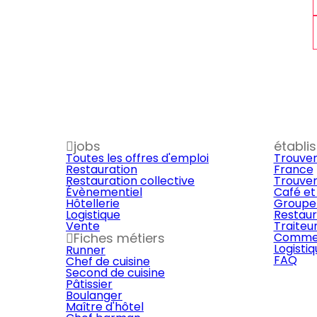
jobs
établi
Toutes les offres d'emploi
Trouver
Restauration
France
Restauration collective
Trouver
Évènementiel
Café et
Hôtellerie
Groupe 
Logistique
Restaur
Vente
Traiteu
Fiches métiers
Commer
Logisti
Runner
FAQ
Chef de cuisine
Second de cuisine
Pâtissier
Boulanger
Maître d'hôtel