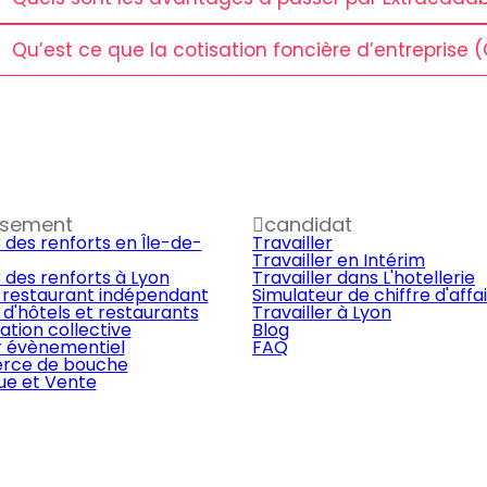
Qu’est ce que la cotisation foncière d’entreprise (
ssement
candidat
 des renforts en Île-de-
Travailler
Travailler en Intérim
 des renforts à Lyon
Travailler dans L'hotellerie
 restaurant indépendant
Simulateur de chiffre d'affa
d'hôtels et restaurants
Travailler à Lyon
ation collective
Blog
r évènementiel
FAQ
ce de bouche
que et Vente