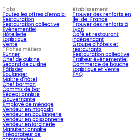
jobs
établissement
Toutes les offres d'emploi
Trouver des renforts en
Restauration
Île-de-France
Restauration collective
Trouver des renforts à
Évènementiel
Lyon
Hôtellerie
Café et restaurant
Logistique
indépendant
Vente
Groupe d'hôtels et
Fiches métiers
restaurants
Runner
Restauration collective
Chef de cuisine
Traiteur évènementiel
Second de cuisine
Commerce de bouche
Pâtissier
Logistique et Vente
Boulanger
FAQ
Maître d'hôtel
Chef barman
Commis de bar
Réceptionniste
Gouvernante
Employé de ménage
Vendeur en magasin
Vendeur en boulangerie
Vendeur en poissonnerie
Vendeur en jardinerie
Manutentionnaire
Préparateur de
commandes