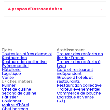
A propos d'Extracadabra
jobs
établissement
Toutes les offres d'emploi
Trouver des renforts en
Restauration
Île-de-France
Restauration collective
Trouver des renforts à
Évènementiel
Lyon
Hôtellerie
Café et restaurant
Logistique
indépendant
Vente
Groupe d'hôtels et
Fiches métiers
restaurants
Runner
Restauration collective
Chef de cuisine
Traiteur évènementiel
Second de cuisine
Commerce de bouche
Pâtissier
Logistique et Vente
Boulanger
FAQ
Maître d'hôtel
Chef barman