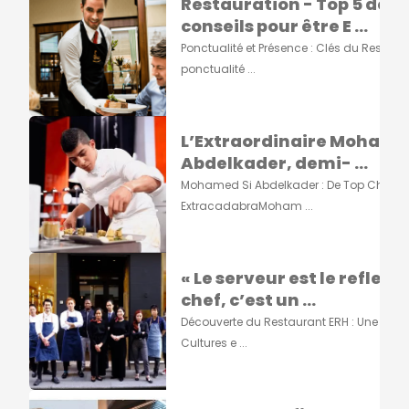
Restauration - Top 5 des
conseils pour être E ...
Ponctualité et Présence : Clés du Respect
ponctualité ...
L’Extraordinaire Mohame
Abdelkader, demi- ...
Mohamed Si Abdelkader : De Top Chef à
ExtracadabraMoham ...
« Le serveur est le reflet d
chef, c’est un ...
Découverte du Restaurant ERH : Une Fusi
Cultures e ...