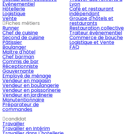
Évènementiel
Lyon
Hôtellerie
Café et restaurant
Logistique
indépendant
Vente
Groupe d'hôtels et
Fiches métiers
restaurants
Runner
Restauration collective
Chef de cuisine
Traiteur évènementiel
Second de cuisine
Commerce de bouche
Pâtissier
Logistique et Vente
Boulanger
FAQ
Maître d'hôtel
Chef barman
Commis de bar
Réceptionniste
Gouvernante
Employé de ménage
Vendeur en magasin
Vendeur en boulangerie
Vendeur en poissonnerie
Vendeur en jardinerie
Manutentionnaire
Préparateur de
commandes
candidat
Travailler
Travailler en Intérim
Travailler dans L'hotellerie