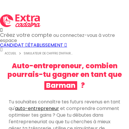
Chef de rang
?
Créez votre compte
ou connectez-vous à votre
espace
CANDIDAT
ÉTABLISSEMENT
ACCUEIL
SIMULATEUR DE CHIFFRE D'AFFAIR...
Serveur
?
Auto-entrepreneur, combien
pourrais-tu gagner en tant que
Barman
?
Tu souhaites connaître tes futurs revenus en tant
qu'
auto-entrepreneur
et comprendre comment
Runner
?
optimiser tes gains ? Que tu débutes dans
l'entrepreneuriat ou que tu cherches à mieux
gérer ta trésorerie, utilise ce simulateur de