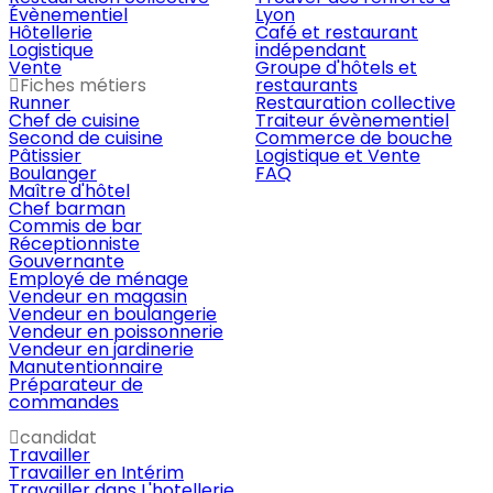
Évènementiel
Lyon
Hôtellerie
Café et restaurant
Logistique
indépendant
Vente
Groupe d'hôtels et
Fiches métiers
restaurants
Runner
Restauration collective
Chef de cuisine
Traiteur évènementiel
Second de cuisine
Commerce de bouche
Pâtissier
Logistique et Vente
Boulanger
FAQ
Maître d'hôtel
Chef barman
Commis de bar
Réceptionniste
Gouvernante
Employé de ménage
Vendeur en magasin
Vendeur en boulangerie
Vendeur en poissonnerie
Vendeur en jardinerie
Manutentionnaire
Préparateur de
commandes
candidat
Travailler
Travailler en Intérim
Travailler dans L'hotellerie