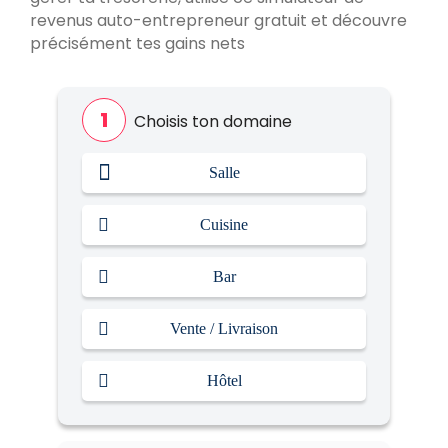
Runner
?
revenus auto-entrepreneur gratuit et découvre
précisément tes gains nets
Réceptionniste
?
Choisis ton domaine
Salle
Cuisine
Bar
Vente / Livraison
Hôtel