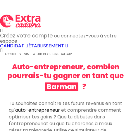
Créez votre compte
ou connectez-vous à votre
espace
CANDIDAT
ÉTABLISSEMENT
Chef de rang
?
ACCUEIL
SIMULATEUR DE CHIFFRE D'AFFAIR...
Auto-entrepreneur, combien
pourrais-tu gagner en tant que
Serveur
?
Tu souhaites connaître tes futurs revenus en tant
Barman
?
qu'
auto-entrepreneur
et comprendre comment
optimiser tes gains ? Que tu débutes dans
l'entrepreneuriat ou que tu cherches à mieux
gérer ta trésorerie, utilise ce simulateur de