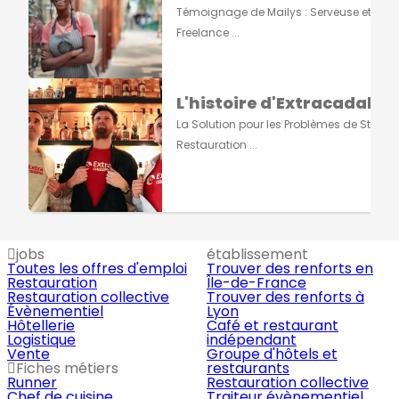
Témoignage de Mailys : Serveuse et Grap
Freelance ...
L'histoire d'Extracadabra
La Solution pour les Problèmes de Staff e
Restauration ...
jobs
établissement
Toutes les offres d'emploi
Trouver des renforts en
Restauration
Île-de-France
Restauration collective
Trouver des renforts à
Évènementiel
Lyon
Hôtellerie
Café et restaurant
Logistique
indépendant
Vente
Groupe d'hôtels et
Fiches métiers
restaurants
Runner
Restauration collective
Chef de cuisine
Traiteur évènementiel