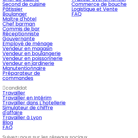
Second de cuisine
Commerce de bouche
Pâtissier
Logistique et Vente
Boulanger
FAQ
Maître d'hôtel
Chef barman
Commis de bar
Réceptionniste
Gouvernante
Employé de ménage
Vendeur en magasin
Vendeur en boulangerie
Vendeur en poissonnerie
Vendeur en jardinerie
Manutentionnaire
Préparateur de
commandes
candidat
Travailler
Travailler en Intérim
Travailler dans L'hotellerie
Simulateur de chiffre
d'affaire
Travailler à Lyon
Blog
FAQ
Suivez-nous sur les réseaux sociaux