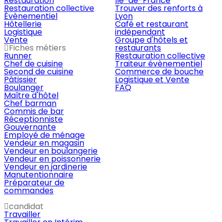
Restauration
Île-de-France
Restauration collective
Trouver des renforts à
Évènementiel
Lyon
Hôtellerie
Café et restaurant
Logistique
indépendant
Vente
Groupe d'hôtels et
Fiches métiers
restaurants
Runner
Restauration collective
Chef de cuisine
Traiteur évènementiel
Second de cuisine
Commerce de bouche
Pâtissier
Logistique et Vente
Boulanger
FAQ
Maître d'hôtel
Chef barman
Commis de bar
Réceptionniste
Gouvernante
Employé de ménage
Vendeur en magasin
Vendeur en boulangerie
Vendeur en poissonnerie
Vendeur en jardinerie
Manutentionnaire
Préparateur de
commandes
candidat
Travailler