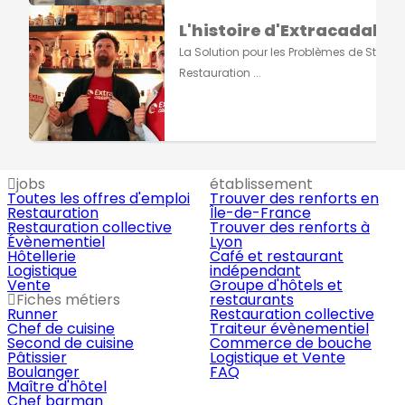
L'histoire d'Extracadabra
La Solution pour les Problèmes de Staff e
Restauration ...
jobs
établissement
Toutes les offres d'emploi
Trouver des renforts en
Restauration
Île-de-France
Restauration collective
Trouver des renforts à
Évènementiel
Lyon
Hôtellerie
Café et restaurant
Logistique
indépendant
Vente
Groupe d'hôtels et
Fiches métiers
restaurants
Runner
Restauration collective
Chef de cuisine
Traiteur évènementiel
Second de cuisine
Commerce de bouche
Pâtissier
Logistique et Vente
Boulanger
FAQ
Maître d'hôtel
Chef barman