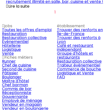
recrutement illimité en salle, bar, cuisine et vente !
Lire la suite
1
jobs
établissement
Toutes les offres d'emploi
Trouver des renforts en
Restauration
Île-de-France
Restauration collective
Trouver des renforts à
Évènementiel
Lyon
Hôtellerie
Café et restaurant
Logistique
indépendant
Vente
Groupe d'hôtels et
Fiches métiers
restaurants
Runner
Restauration collective
Chef de cuisine
Traiteur évènementiel
Second de cuisine
Commerce de bouche
Pâtissier
Logistique et Vente
Boulanger
FAQ
Maître d'hôtel
Chef barman
Commis de bar
Réceptionniste
Gouvernante
Employé de ménage
Vendeur en magasin
Vendeur en boulangerie