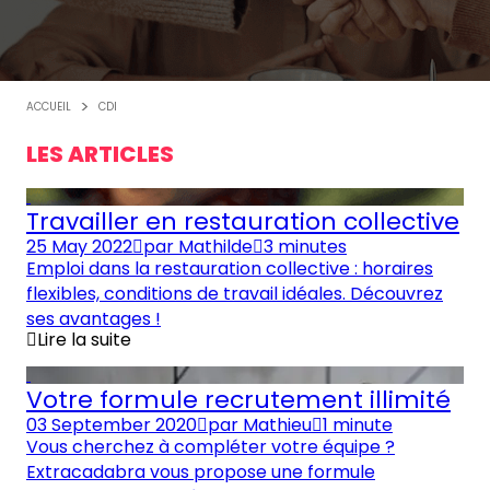
ACCUEIL
CDI
LES ARTICLES
Travailler en restauration collective
25 May 2022
par
Mathilde
3 minutes
Emploi dans la restauration collective : horaires
flexibles, conditions de travail idéales. Découvrez
ses avantages !
Lire la suite
Votre formule recrutement illimité
03 September 2020
par
Mathieu
1 minute
Vous cherchez à compléter votre équipe ?
Extracadabra vous propose une formule