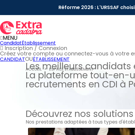
Réforme 2026 : L'URSSAF chois
MENU
Candidat
Établissement
Inscription / Connexion
Créez votre compte
ou connectez-vous à votre 
OU
CANDIDAT
ÉTABLISSEMENT
Les meilleurs candidats
ACCUEIL
ESPACE ÉTABLISSEMENT
La plateforme tout-en-u
recrutements en CDI à Pa
Découvrez nos solutions
Nos prestations adaptées à tous types d'établis