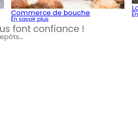
L
Commerce de bouche
En
En savoir plus
s font confiance !
repôts…