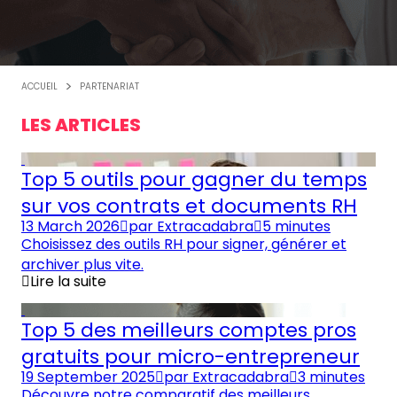
ACCUEIL
PARTENARIAT
LES ARTICLES
Top 5 outils pour gagner du temps
sur vos contrats et documents RH
13 March 2026
par
Extracadabra
5 minutes
Choisissez des outils RH pour signer, générer et
archiver plus vite.
Lire la suite
Top 5 des meilleurs comptes pros
gratuits pour micro-entrepreneur
19 September 2025
par
Extracadabra
3 minutes
Découvre notre comparatif des meilleurs