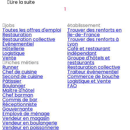
Lire la suite
1
jobs
établissement
Toutes les offres d'emploi
Trouver des renforts en
Restauration
Île-de-France
Restauration collective
Trouver des renforts à
Évènementiel
Lyon
Hôtellerie
Café et restaurant
Logistique
indépendant
Vente
Groupe d'hôtels et
Fiches métiers
restaurants
Runner
Restauration collective
Chef de cuisine
Traiteur évènementiel
Second de cuisine
Commerce de bouche
Pâtissier
Logistique et Vente
Boulanger
FAQ
Maître d'hôtel
Chef barman
Commis de bar
Réceptionniste
Gouvernante
Employé de ménage
Vendeur en magasin
Vendeur en boulangerie
Vendeur en poissonnerie