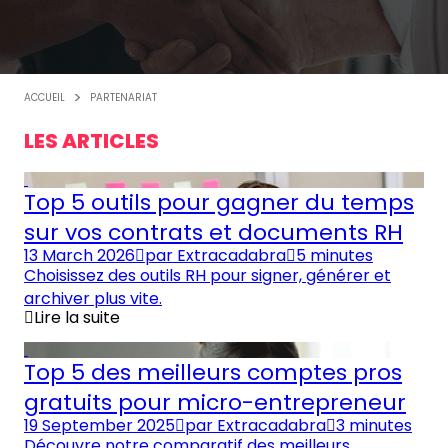
ACCUEIL
PARTENARIAT
LES ARTICLES
Top 5 outils pour gagner du temps
sur vos contrats et documents RH
13 March 2026
par
Extracadabra
5 minutes
Choisissez des outils RH pour signer, générer et
archiver plus vite.
Lire la suite
Top 5 des meilleurs comptes pros
gratuits pour micro-entrepreneur
19 September 2025
par
Extracadabra
3 minutes
Découvre notre comparatif des meilleurs