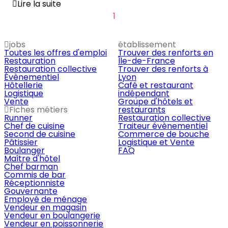
Lire la suite
1
jobs
établissement
Toutes les offres d'emploi
Trouver des renforts en
Restauration
Île-de-France
Restauration collective
Trouver des renforts à
Évènementiel
Lyon
Hôtellerie
Café et restaurant
Logistique
indépendant
Vente
Groupe d'hôtels et
Fiches métiers
restaurants
Runner
Restauration collective
Chef de cuisine
Traiteur évènementiel
Second de cuisine
Commerce de bouche
Pâtissier
Logistique et Vente
Boulanger
FAQ
Maître d'hôtel
Chef barman
Commis de bar
Réceptionniste
Gouvernante
Employé de ménage
Vendeur en magasin
Vendeur en boulangerie
Vendeur en poissonnerie