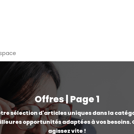
espace
Offres | Page 1
re sélection d'articles uniques dans la catégor
illeures opportunités adaptées à vos besoins. O
agissez vite !