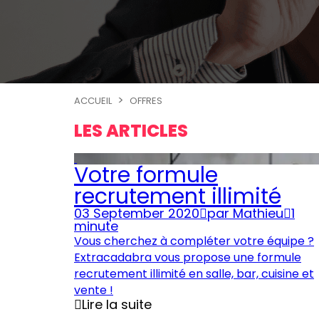
ACCUEIL
OFFRES
LES ARTICLES
Votre formule
recrutement illimité
03 September 2020
par
Mathieu
1
minute
Vous cherchez à compléter votre équipe ?
Extracadabra vous propose une formule
recrutement illimité en salle, bar, cuisine et
vente !
Lire la suite