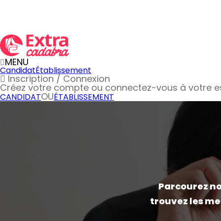
MENU
Candidat
Établissement
Inscription / Connexion
Créez votre compte
ou connectez-vous à votre 
OU
CANDIDAT
ÉTABLISSEMENT
Parcourez not
trouvez les me