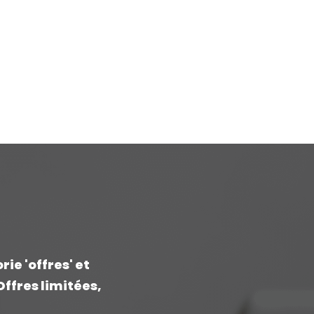
ie 'offres' et
ffres limitées,