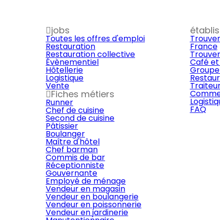
jobs
établi
Toutes les offres d'emploi
Trouver
Restauration
France
Restauration collective
Trouver
Évènementiel
Café et
Hôtellerie
Groupe 
Logistique
Restaur
Vente
Traiteu
Fiches métiers
Commer
Logisti
Runner
FAQ
Chef de cuisine
Second de cuisine
Pâtissier
Boulanger
Maître d'hôtel
Chef barman
Commis de bar
Réceptionniste
Gouvernante
Employé de ménage
Vendeur en magasin
Vendeur en boulangerie
Vendeur en poissonnerie
Vendeur en jardinerie