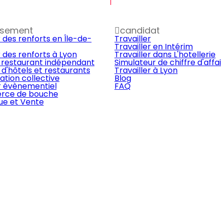
1
ssement
candidat
 des renforts en Île-de-
Travailler
Travailler en Intérim
 des renforts à Lyon
Travailler dans L'hotellerie
 restaurant indépendant
Simulateur de chiffre d'affa
d'hôtels et restaurants
Travailler à Lyon
ation collective
Blog
r évènementiel
FAQ
ce de bouche
que et Vente