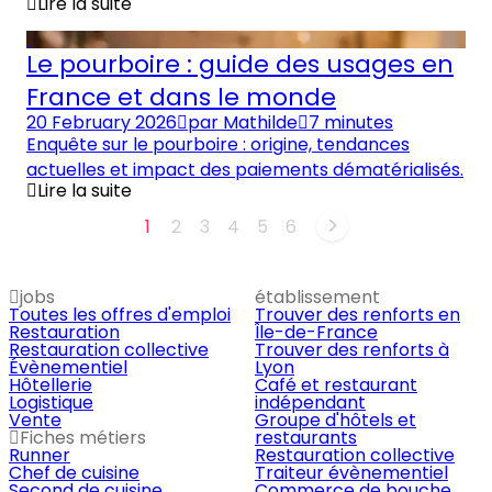
Lire la suite
Le pourboire : guide des usages en
France et dans le monde
20 February 2026
par
Mathilde
7 minutes
Enquête sur le pourboire : origine, tendances
actuelles et impact des paiements dématérialisés.
Lire la suite
1
2
3
4
5
6
jobs
établissement
Toutes les offres d'emploi
Trouver des renforts en
Restauration
Île-de-France
Restauration collective
Trouver des renforts à
Évènementiel
Lyon
Hôtellerie
Café et restaurant
Logistique
indépendant
Vente
Groupe d'hôtels et
Fiches métiers
restaurants
Runner
Restauration collective
Chef de cuisine
Traiteur évènementiel
Second de cuisine
Commerce de bouche