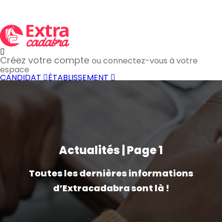
Créez votre compte
ou connectez-vous à votre
espace
CANDIDAT
ÉTABLISSEMENT
Actualités | Page 1
Toutes les dernières informations
d’Extracadabra sont là !