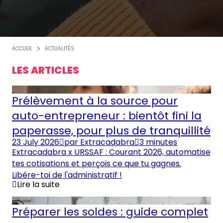
ACCUEIL
ACTUALITÉS
LES ARTICLES
Prélèvement à la source pour
auto-entrepreneur : bientôt fini la
paperasse, pour plus de tranquillité
23 July 2026
par
Extracadabra
3 minutes
Extracadabra x URSSAF : Courant 2026, automatise
tes cotisations et perçois ce que tu gagnes.
Libére-toi de l'administratif !
Lire la suite
Préparer les soldes : guide complet