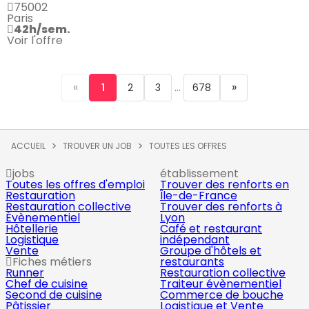
75002
Paris
42h/sem.
Voir l'offre
«
...
»
1
2
3
678
ACCUEIL
TROUVER UN JOB
TOUTES LES OFFRES
jobs
établissement
Toutes les offres d'emploi
Trouver des renforts en
Restauration
Île-de-France
Restauration collective
Trouver des renforts à
Évènementiel
Lyon
Hôtellerie
Café et restaurant
Logistique
indépendant
Vente
Groupe d'hôtels et
Fiches métiers
restaurants
Runner
Restauration collective
Chef de cuisine
Traiteur évènementiel
Second de cuisine
Commerce de bouche
Pâtissier
Logistique et Vente