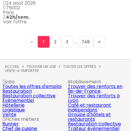
24 août 2026
75002
Paris
42h/sem.
Voir l'offre
«
...
»
1
2
3
748
ACCUEIL
TROUVER UN JOB
TOUTES LES OFFRES
VENTE-A-EMPORTER
jobs
établissement
Toutes les offres d'emploi
Trouver des renforts en
Restauration
Île-de-France
Restauration collective
Trouver des renforts à
Évènementiel
Lyon
Hôtellerie
Café et restaurant
Logistique
indépendant
Vente
Groupe d'hôtels et
Fiches métiers
restaurants
Runner
Restauration collective
Chef de cuisine
Traiteur évènementiel