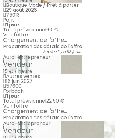
15 € / heure
Boutique Mode / Prêt à porter
29 août 2026
75013
Paris
1 jour
Total prévisionnel
60 €
Voir l'offre
Chargement de l'offre...
Préparation des détails de l'offre
Publiée il y a 113 jours
Auto-entrepreneur
Vendeur
15 € / heure
Autres ventes
16 juin 2027
57600
Forbach
1 jour
Total prévisionnel
22.50 €
Voir l'offre
Chargement de l'offre...
Préparation des détails de l'offre
Auto-entrepreneur
Vendeur
15 € / heure