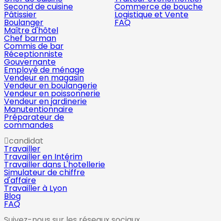
Second de cuisine
Commerce de bouche
Pâtissier
Logistique et Vente
Boulanger
FAQ
Maître d'hôtel
Chef barman
Commis de bar
Réceptionniste
Gouvernante
Employé de ménage
Vendeur en magasin
Vendeur en boulangerie
Vendeur en poissonnerie
Vendeur en jardinerie
Manutentionnaire
Préparateur de
commandes
candidat
Travailler
Travailler en Intérim
Travailler dans L'hotellerie
Simulateur de chiffre
d'affaire
Travailler à Lyon
Blog
FAQ
Suivez-nous sur les réseaux sociaux