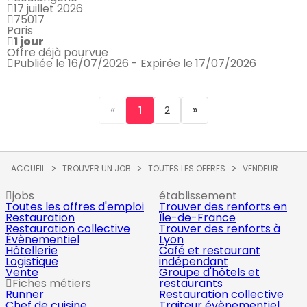
17 juillet 2026
75017
Paris
1 jour
Offre déjà pourvue
Publiée le 16/07/2026 - Expirée le 17/07/2026
«
»
1
2
ACCUEIL
TROUVER UN JOB
TOUTES LES OFFRES
VENDEUR
jobs
établissement
Toutes les offres d'emploi
Trouver des renforts en
Restauration
Île-de-France
Restauration collective
Trouver des renforts à
Évènementiel
Lyon
Hôtellerie
Café et restaurant
Logistique
indépendant
Vente
Groupe d'hôtels et
Fiches métiers
restaurants
Runner
Restauration collective
Chef de cuisine
Traiteur évènementiel