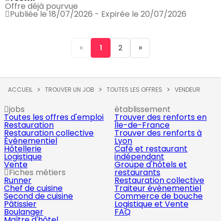
Offre déjà pourvue
Publiée le 18/07/2026 - Expirée le 20/07/2026
«
»
1
2
ACCUEIL
TROUVER UN JOB
TOUTES LES OFFRES
VENDEUR
jobs
établissement
Toutes les offres d'emploi
Trouver des renforts en
Restauration
Île-de-France
Restauration collective
Trouver des renforts à
Évènementiel
Lyon
Hôtellerie
Café et restaurant
Logistique
indépendant
Vente
Groupe d'hôtels et
Fiches métiers
restaurants
Runner
Restauration collective
Chef de cuisine
Traiteur évènementiel
Second de cuisine
Commerce de bouche
Pâtissier
Logistique et Vente
Boulanger
FAQ
Maître d'hôtel