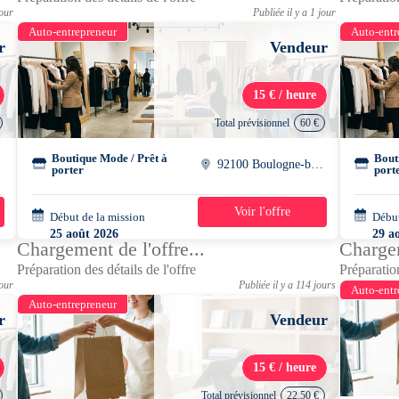
jour
Publiée il y a 1 jour
Auto-entrepreneur
Auto-entr
r
Vendeur
15 € / heure
Total prévisionnel
60 €
Boutique Mode / Prêt à
Bout
92100 Boulogne-billancourt
porter
port
Voir l'offre
Début de la mission
1 jour
Début
25 août 2026
29 a
Chargement de l'offre...
Chargem
16h00 - 20h00
16h0
Préparation des détails de l'offre
Préparation
jour
Publiée il y a 114 jours
Auto-entr
Auto-entrepreneur
r
Vendeur
15 € / heure
Total prévisionnel
22.50 €