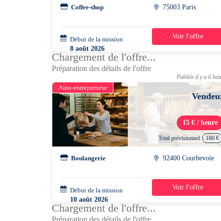
Coffee-shop
75003 Paris
Voir l'offre
Début de la mission
2 mois
8 août 2026
Chargement de l'offre...
10h00 - 17h00
Préparation des détails de l'offre
Publiée il y a 6 he
Auto-entrepreneur
Vendeu
15 € / heure
Total prévisionnel
180 €
Boulangerie
92400 Courbevoie
Voir l'offre
Début de la mission
4 jours
10 août 2026
Chargement de l'offre...
08h30 - 11h30
Préparation des détails de l'offre