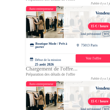
Publiée il y a 1 
Auto-entrepreneur
Vendeu
15 € / heure
Total prévisionnel
60 €
Boutique Mode / Prêt à
75013 Paris
porter
Voir l'offre
Début de la mission
1 jour
25 août 2026
Chargement de l'offre...
16h00 - 20h00
Préparation des détails de l'offre
Publiée il y a 1 
Auto-entrepreneur
Vendeu
15 € / heure
Total prévisionnel
60 €