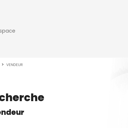
espace
VENDEUR
echerche
endeur