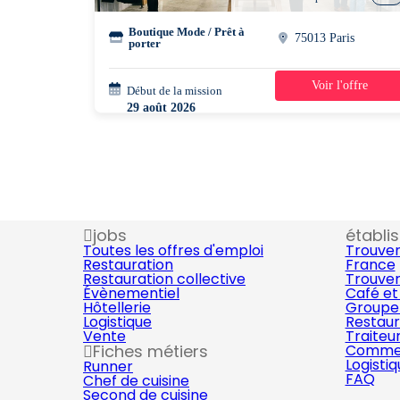
Boutique Mode / Prêt à
75013 Paris
porter
Voir l'offre
Début de la mission
1 jour
29 août 2026
16h00 - 20h00
jobs
établi
Toutes les offres d'emploi
Trouver
Restauration
France
Restauration collective
Trouver
Évènementiel
Café et
Hôtellerie
Groupe 
Logistique
Restaur
Vente
Traiteu
Fiches métiers
Commer
Logisti
Runner
FAQ
Chef de cuisine
Second de cuisine