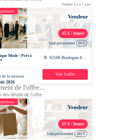
Publiée il y a 1 jour
epreneur
Vendeur
15 € / heure
Total prévisionnel
60 €
ique Mode / Prêt à
92100 Boulogne-billancourt
er
Voir l'offre
 de la mission
1 jour
oût 2026
ent de l'offre...
0 - 20h00
 des détails de l'offre
epreneur
Vendeur
15 € / heure
Total prévisionnel
405 €