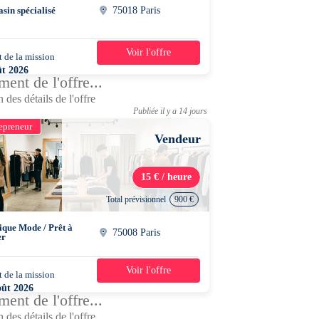
sin spécialisé
75018 Paris
Voir l'offre
 de la mission
2 semaines
ût 2026
ent de l'offre...
0 - 20h15
 des détails de l'offre
Publiée il y a 14 jours
epreneur
Vendeur
15 € / heure
Total prévisionnel
900 €
ique Mode / Prêt à
75008 Paris
er
Voir l'offre
 de la mission
3 semaines
oût 2026
ent de l'offre...
5 - 20h15
 des détails de l'offre