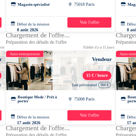
Magasin spécialisé
75018 Paris
Maga
Voir l'offre
Début de la mission
2 semaines
Début
8 août 2026
8 ao
Chargement de l'offre...
Chargem
12h00 - 20h15
12h0
Préparation des détails de l'offre
Préparation
ures
Publiée il y a 11 jours
Auto-entrepreneur
Auto-entr
r
Vendeur
15 € / heure
Total prévisionnel
900 €
Boutique Mode / Prêt à
Bout
75008 Paris
porter
port
Voir l'offre
Début de la mission
3 semaines
Début
17 août 2026
17 a
Chargement de l'offre...
Chargem
10h45 - 20h15
10h4
Préparation des détails de l'offre
Préparation