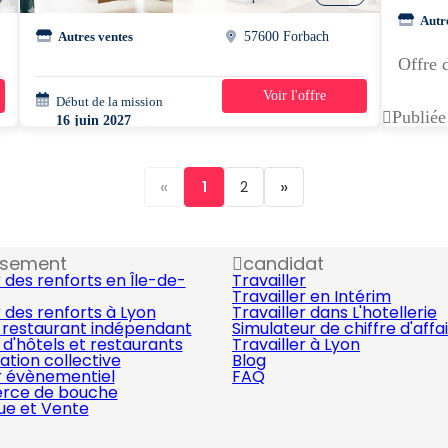
Autr
Autres ventes
57600 Forbach
Offre 
Voir l'offre
Début de la mission
1 jour
Publiée
16 juin 2027
13h00 - 15h00
«
»
1
2
ssement
candidat
 des renforts en Île-de-
Travailler
Travailler en Intérim
 des renforts à Lyon
Travailler dans L'hotellerie
 restaurant indépendant
Simulateur de chiffre d'affa
d'hôtels et restaurants
Travailler à Lyon
ation collective
Blog
r évènementiel
FAQ
ce de bouche
que et Vente