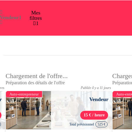
Mes
Vendeur
1
filtres
1
Chargement de l'offre...
Chargem
Préparation des détails de l'offre
Préparation
ures
Publiée il y a 11 jours
Auto-entrepreneur
Auto-entr
r
Vendeur
15 € / heure
Total prévisionnel
525 €