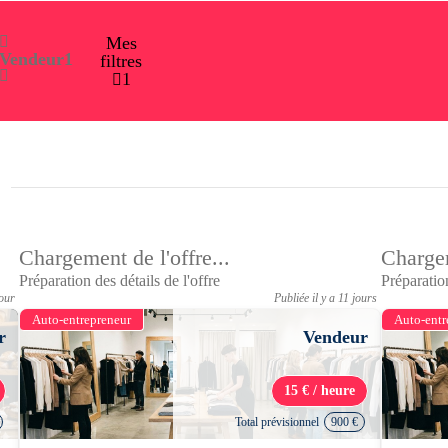
Mes
Vendeur
1
filtres
1
Chargement de l'offre...
Chargem
Préparation des détails de l'offre
Préparation
jour
Publiée il y a 11 jours
Auto-entrepreneur
Auto-entr
r
Vendeur
15 € / heure
Total prévisionnel
900 €