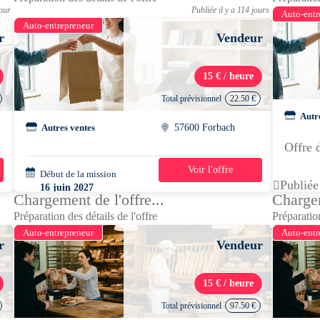
jour
Publiée il y a 114 jours
Auto-entr
Auto-entrepreneur
r
Vendeur
15 € / heure
Total prévisionnel
22.50 €
Autr
Autres ventes
57600 Forbach
Offre 
Voir l'offre
Début de la mission
1 jour
Publiée
16 juin 2027
Chargement de l'offre...
Chargem
13h00 - 15h00
Préparation des détails de l'offre
Préparation
Auto-entrepreneur
Auto-entr
r
Vendeur
15 € / heure
Total prévisionnel
97.50 €