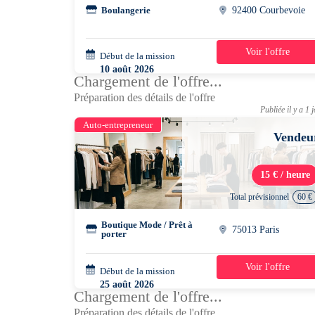
Boulangerie
92400 Courbevoie
Voir l'offre
Début de la mission
4 jours
10 août 2026
Chargement de l'offre...
08h30 - 11h30
Préparation des détails de l'offre
Publiée il y a 1 
Auto-entrepreneur
Vendeu
15 € / heure
Total prévisionnel
60 €
Boutique Mode / Prêt à
75013 Paris
porter
Voir l'offre
Début de la mission
1 jour
25 août 2026
Chargement de l'offre...
16h00 - 20h00
Préparation des détails de l'offre