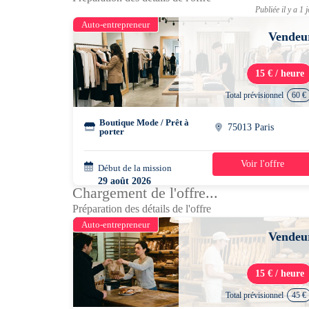
Publiée il y a 1 
Auto-entrepreneur
Vendeu
15 € / heure
Total prévisionnel
60 €
Boutique Mode / Prêt à
75013 Paris
porter
Voir l'offre
Début de la mission
1 jour
29 août 2026
Chargement de l'offre...
16h00 - 20h00
Préparation des détails de l'offre
Auto-entrepreneur
Vendeu
15 € / heure
Total prévisionnel
45 €