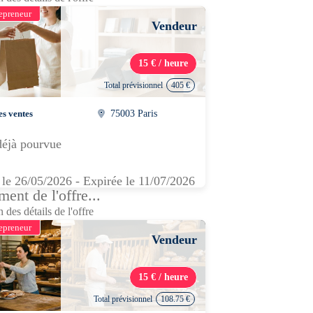
epreneur
Vendeur
15 € / heure
Total prévisionnel
405 €
es ventes
75003 Paris
déjà pourvue
 le 26/05/2026 - Expirée le 11/07/2026
ent de l'offre...
 des détails de l'offre
epreneur
Vendeur
15 € / heure
Total prévisionnel
108.75 €