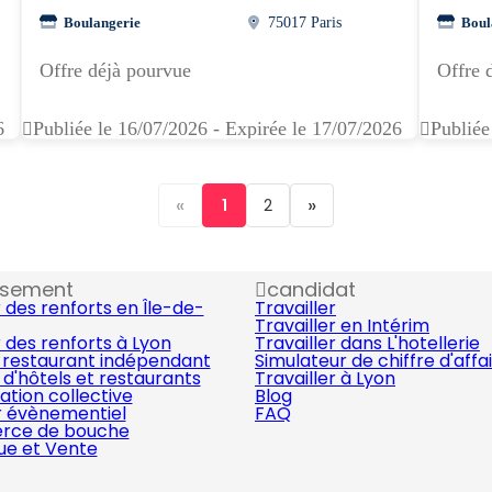
Boulangerie
75017 Paris
Boul
Offre déjà pourvue
Offre 
6
Publiée le 16/07/2026 - Expirée le 17/07/2026
Publiée
«
»
1
2
ssement
candidat
 des renforts en Île-de-
Travailler
Travailler en Intérim
 des renforts à Lyon
Travailler dans L'hotellerie
 restaurant indépendant
Simulateur de chiffre d'affa
d'hôtels et restaurants
Travailler à Lyon
ation collective
Blog
r évènementiel
FAQ
ce de bouche
que et Vente