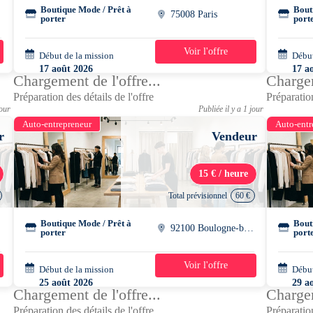
Boutique Mode / Prêt à
Bout
75008 Paris
porter
port
Voir l'offre
Début de la mission
3 semaines
Début
17 août 2026
17 a
Chargement de l'offre...
Chargem
10h45 - 20h15
10h4
Préparation des détails de l'offre
Préparation
jour
Publiée il y a 1 jour
Auto-entrepreneur
Auto-entr
r
Vendeur
15 € / heure
Total prévisionnel
60 €
Boutique Mode / Prêt à
Bout
92100 Boulogne-billancourt
porter
port
Voir l'offre
Début de la mission
1 jour
Début
25 août 2026
29 a
Chargement de l'offre...
Chargem
16h00 - 20h00
16h0
Préparation des détails de l'offre
Préparation