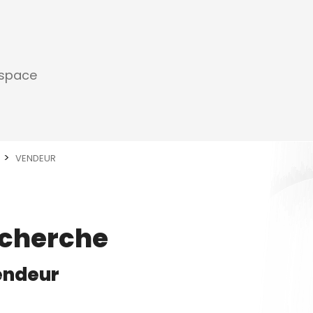
espace
VENDEUR
echerche
endeur