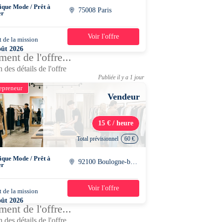
ique Mode / Prêt à
75008 Paris
er
Voir l'offre
 de la mission
3 semaines
oût 2026
ent de l'offre...
5 - 20h15
 des détails de l'offre
Publiée il y a 1 jour
epreneur
Vendeur
15 € / heure
Total prévisionnel
60 €
ique Mode / Prêt à
92100 Boulogne-billancourt
er
Voir l'offre
 de la mission
1 jour
oût 2026
ent de l'offre...
0 - 20h00
 des détails de l'offre