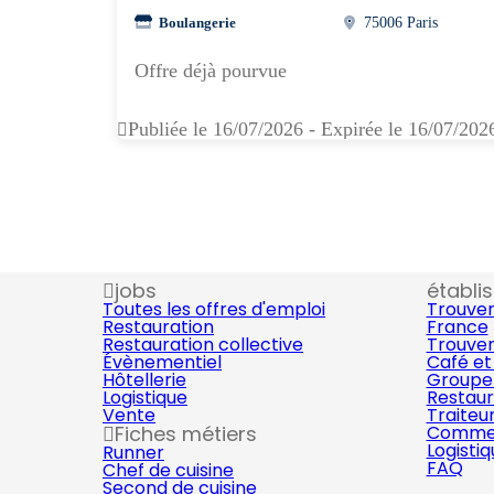
Boulangerie
75006 Paris
Offre déjà pourvue
Publiée le 16/07/2026 - Expirée le 16/07/202
jobs
établi
Toutes les offres d'emploi
Trouver
Restauration
France
Restauration collective
Trouver
Évènementiel
Café et
Hôtellerie
Groupe 
Logistique
Restaur
Vente
Traiteu
Fiches métiers
Commer
Logisti
Runner
FAQ
Chef de cuisine
Second de cuisine