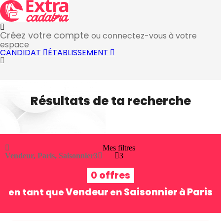
Créez votre compte
ou connectez-vous à votre
espace
CANDIDAT
ÉTABLISSEMENT
Résultats de ta recherche
Mes filtres
Vendeur, Paris, Saisonnier
3
3
0 offres
Vendeur
Saisonnier
Paris
en tant que
en
à