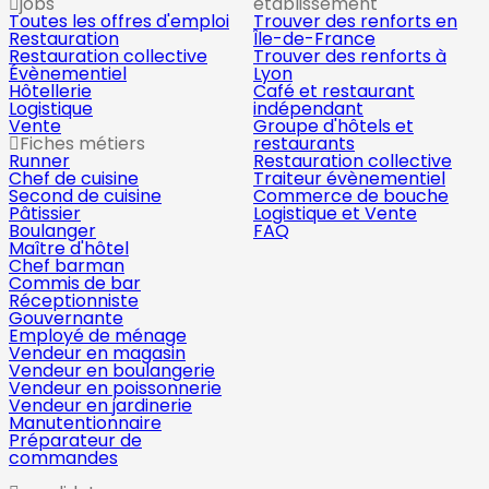
jobs
établissement
Toutes les offres d'emploi
Trouver des renforts en
Restauration
Île-de-France
Restauration collective
Trouver des renforts à
Évènementiel
Lyon
Hôtellerie
Café et restaurant
Logistique
indépendant
Vente
Groupe d'hôtels et
Fiches métiers
restaurants
Runner
Restauration collective
Chef de cuisine
Traiteur évènementiel
Second de cuisine
Commerce de bouche
Pâtissier
Logistique et Vente
Boulanger
FAQ
Maître d'hôtel
Chef barman
Commis de bar
Réceptionniste
Gouvernante
Employé de ménage
Vendeur en magasin
Vendeur en boulangerie
Vendeur en poissonnerie
Vendeur en jardinerie
Manutentionnaire
Préparateur de
commandes