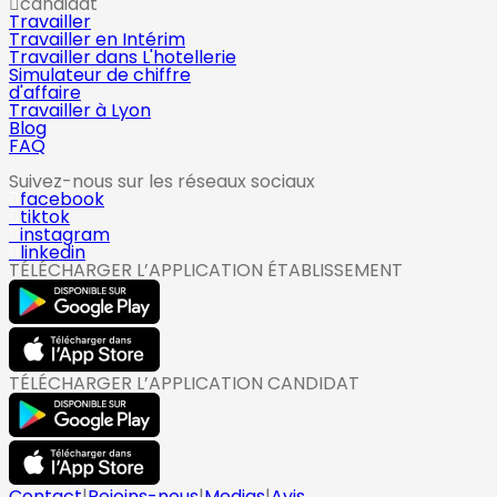
candidat
Travailler
Travailler en Intérim
Travailler dans L'hotellerie
Simulateur de chiffre
d'affaire
Travailler à Lyon
Blog
FAQ
Suivez-nous sur les réseaux sociaux
facebook
tiktok
instagram
linkedin
TÉLÉCHARGER L’APPLICATION ÉTABLISSEMENT
TÉLÉCHARGER L’APPLICATION CANDIDAT
Contact
|
Rejoins-nous
|
Medias
|
Avis