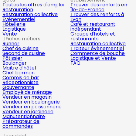
Toutes les offres d'emploi
Trouver des renforts en
Restauration
Île-de-France
Restauration collective
Trouver des renforts à
Évènementiel
Lyon
Hôtellerie
Café et restaurant
Logistique
indépendant
Vente
Groupe d'hôtels et
Fiches métiers
restaurants
Runner
Restauration collective
Chef de cuisine
Traiteur évènementiel
Second de cuisine
Commerce de bouche
Pâtissier
Logistique et Vente
Boulanger
FAQ
Maître d'hôtel
Chef barman
Commis de bar
Réceptionniste
Gouvernante
Employé de ménage
Vendeur en magasin
Vendeur en boulangerie
Vendeur en poissonnerie
Vendeur en jardinerie
Manutentionnaire
Préparateur de
commandes
candidat