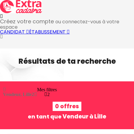
Créez votre compte
ou connectez-vous à votre
espace
CANDIDAT
ÉTABLISSEMENT
Résultats de ta recherche
Mes filtres
Vendeur, Lille
2
2
0 offres
Vendeur
Lille
en tant que
à