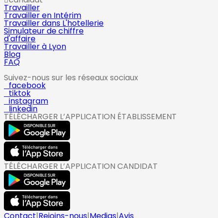
Travailler
Travailler en Intérim
Travailler dans L'hotellerie
Simulateur de chiffre
d'affaire
Travailler à Lyon
Blog
FAQ
Suivez-nous sur les réseaux sociaux
facebook
tiktok
instagram
linkedin
TÉLÉCHARGER L’APPLICATION ÉTABLISSEMENT
TÉLÉCHARGER L’APPLICATION CANDIDAT
Contact
|
Rejoins-nous
|
Medias
|
Avis