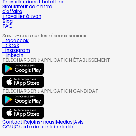
Travailler dans L'hotellerie
Simulateur de chiffre
d'affaire
Travailler à Lyon
Blog
FAQ
Suivez-nous sur les réseaux sociaux
facebook
tiktok
instagram
linkedin
TÉLÉCHARGER L’APPLICATION ÉTABLISSEMENT
TÉLÉCHARGER L’APPLICATION CANDIDAT
Contact
|
Rejoins-nous
|
Medias
|
Avis
CGU
|
Charte de confidentialité