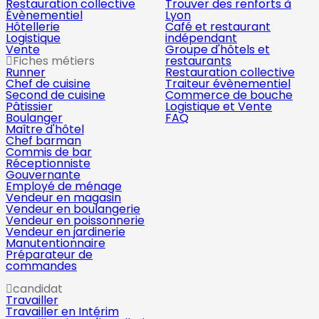
Restauration collective
Trouver des renforts à
Évènementiel
Lyon
Hôtellerie
Café et restaurant
Logistique
indépendant
Vente
Groupe d'hôtels et
Fiches métiers
restaurants
Runner
Restauration collective
Chef de cuisine
Traiteur évènementiel
Second de cuisine
Commerce de bouche
Pâtissier
Logistique et Vente
Boulanger
FAQ
Maître d'hôtel
Chef barman
Commis de bar
Réceptionniste
Gouvernante
Employé de ménage
Vendeur en magasin
Vendeur en boulangerie
Vendeur en poissonnerie
Vendeur en jardinerie
Manutentionnaire
Préparateur de
commandes
candidat
Travailler
Travailler en Intérim