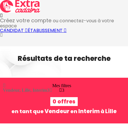
Créez votre compte
ou connectez-vous à votre
espace
CANDIDAT
ÉTABLISSEMENT
Résultats de ta recherche
Mes filtres
Vendeur, Lille, Interim
3
3
0 offres
Vendeur
Interim
Lille
en tant que
en
à