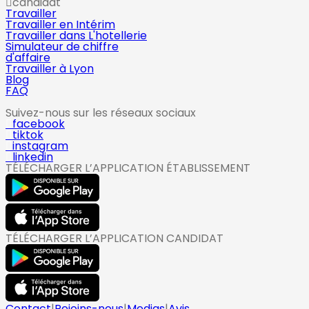
candidat
Travailler
Travailler en Intérim
Travailler dans L'hotellerie
Simulateur de chiffre
d'affaire
Travailler à Lyon
Blog
FAQ
Suivez-nous sur les réseaux sociaux
facebook
tiktok
instagram
linkedin
TÉLÉCHARGER L’APPLICATION ÉTABLISSEMENT
TÉLÉCHARGER L’APPLICATION CANDIDAT
Contact
|
Rejoins-nous
|
Medias
|
Avis