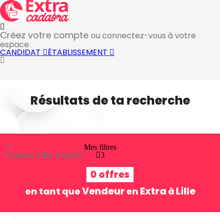
Créez votre compte
ou connectez-vous à votre
espace
CANDIDAT
ÉTABLISSEMENT
Résultats de ta recherche
Mes filtres
Vendeur, Lille, Extra
3
3
0 offres
Vendeur
Extra
Lille
en tant que
en
à