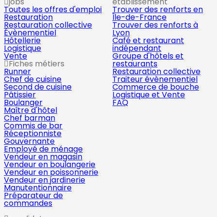
jobs
établissement
Toutes les offres d'emploi
Trouver des renforts en
Restauration
Île-de-France
Restauration collective
Trouver des renforts à
Évènementiel
Lyon
Hôtellerie
Café et restaurant
Logistique
indépendant
Vente
Groupe d'hôtels et
Fiches métiers
restaurants
Runner
Restauration collective
Chef de cuisine
Traiteur évènementiel
Second de cuisine
Commerce de bouche
Pâtissier
Logistique et Vente
Boulanger
FAQ
Maître d'hôtel
Chef barman
Commis de bar
Réceptionniste
Gouvernante
Employé de ménage
Vendeur en magasin
Vendeur en boulangerie
Vendeur en poissonnerie
Vendeur en jardinerie
Manutentionnaire
Préparateur de
commandes