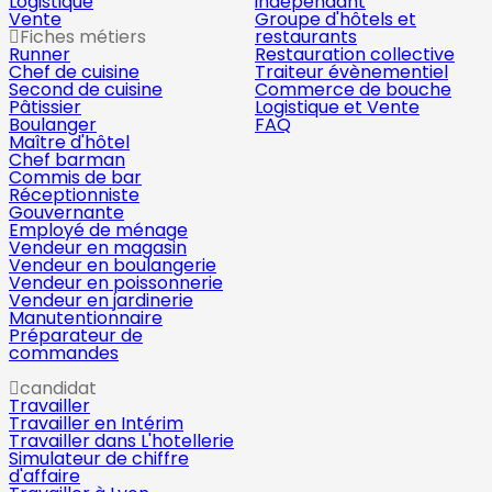
Logistique
indépendant
Vente
Groupe d'hôtels et
Fiches métiers
restaurants
Runner
Restauration collective
Chef de cuisine
Traiteur évènementiel
Second de cuisine
Commerce de bouche
Pâtissier
Logistique et Vente
Boulanger
FAQ
Maître d'hôtel
Chef barman
Commis de bar
Réceptionniste
Gouvernante
Employé de ménage
Vendeur en magasin
Vendeur en boulangerie
Vendeur en poissonnerie
Vendeur en jardinerie
Manutentionnaire
Préparateur de
commandes
candidat
Travailler
Travailler en Intérim
Travailler dans L'hotellerie
Simulateur de chiffre
d'affaire