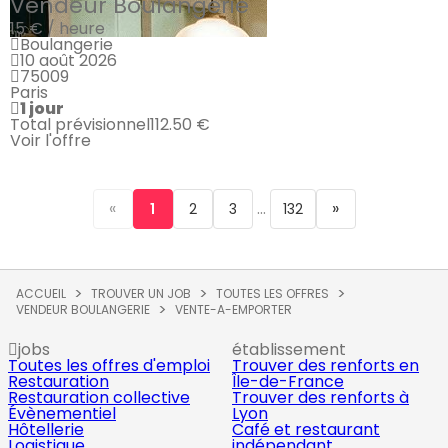
Vendeur Boulangerie
15 € / heure
Boulangerie
10 août 2026
75009
Paris
1 jour
Total prévisionnel
112.50 €
Voir l'offre
«
...
»
1
2
3
132
ACCUEIL
TROUVER UN JOB
TOUTES LES OFFRES
VENDEUR BOULANGERIE
VENTE-A-EMPORTER
jobs
établissement
Toutes les offres d'emploi
Trouver des renforts en
Restauration
Île-de-France
Restauration collective
Trouver des renforts à
Évènementiel
Lyon
Hôtellerie
Café et restaurant
Logistique
indépendant