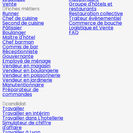
Vente
Groupe d'hôtels et
Fiches métiers
restaurants
Runner
Restauration collective
Chef de cuisine
Traiteur évènementiel
Second de cuisine
Commerce de bouche
Pâtissier
Logistique et Vente
Boulanger
FAQ
Maître d'hôtel
Chef barman
Commis de bar
Réceptionniste
Gouvernante
Employé de ménage
Vendeur en magasin
Vendeur en boulangerie
Vendeur en poissonnerie
Vendeur en jardinerie
Manutentionnaire
Préparateur de
commandes
candidat
Travailler
Travailler en Intérim
Travailler dans L'hotellerie
Simulateur de chiffre
d'affaire
Travailler à Lyon