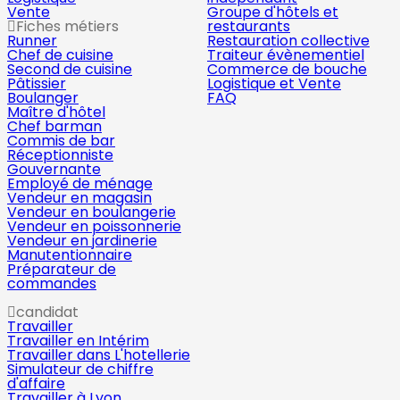
Vente
Groupe d'hôtels et
Fiches métiers
restaurants
Runner
Restauration collective
Chef de cuisine
Traiteur évènementiel
Second de cuisine
Commerce de bouche
Pâtissier
Logistique et Vente
Boulanger
FAQ
Maître d'hôtel
Chef barman
Commis de bar
Réceptionniste
Gouvernante
Employé de ménage
Vendeur en magasin
Vendeur en boulangerie
Vendeur en poissonnerie
Vendeur en jardinerie
Manutentionnaire
Préparateur de
commandes
candidat
Travailler
Travailler en Intérim
Travailler dans L'hotellerie
Simulateur de chiffre
d'affaire
Travailler à Lyon