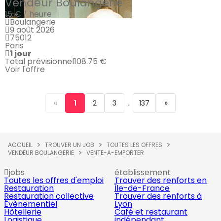
Vendeur Boulangerie
15 € / heure
Boulangerie
9 août 2026
75012
Paris
1 jour
Total prévisionnel
108.75 €
Voir l'offre
«
...
»
1
2
3
137
ACCUEIL
TROUVER UN JOB
TOUTES LES OFFRES
VENDEUR BOULANGERIE
VENTE-A-EMPORTER
jobs
établissement
Toutes les offres d'emploi
Trouver des renforts en
Restauration
Île-de-France
Restauration collective
Trouver des renforts à
Évènementiel
Lyon
Hôtellerie
Café et restaurant
Logistique
indépendant