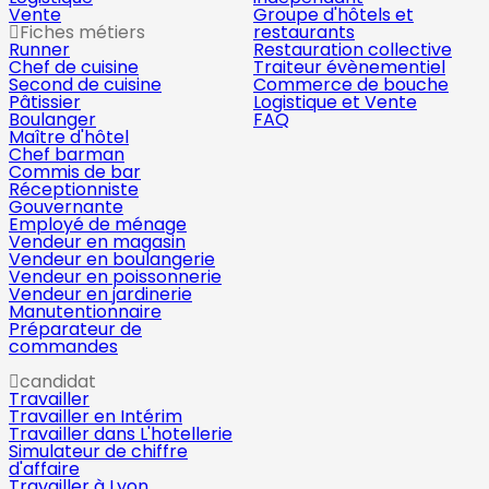
Vente
Groupe d'hôtels et
Fiches métiers
restaurants
Runner
Restauration collective
Chef de cuisine
Traiteur évènementiel
Second de cuisine
Commerce de bouche
Pâtissier
Logistique et Vente
Boulanger
FAQ
Maître d'hôtel
Chef barman
Commis de bar
Réceptionniste
Gouvernante
Employé de ménage
Vendeur en magasin
Vendeur en boulangerie
Vendeur en poissonnerie
Vendeur en jardinerie
Manutentionnaire
Préparateur de
commandes
candidat
Travailler
Travailler en Intérim
Travailler dans L'hotellerie
Simulateur de chiffre
d'affaire
Travailler à Lyon