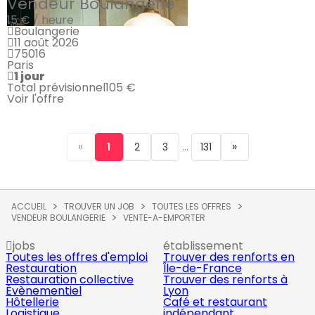
Vendeur Boulangerie
15 € / heure
Boulangerie
11 août 2026
75016
Paris
1 jour
Total prévisionnel
105 €
Voir l'offre
«
...
»
1
2
3
131
ACCUEIL
TROUVER UN JOB
TOUTES LES OFFRES
VENDEUR BOULANGERIE
VENTE-A-EMPORTER
jobs
établissement
Toutes les offres d'emploi
Trouver des renforts en
Restauration
Île-de-France
Restauration collective
Trouver des renforts à
Évènementiel
Lyon
Hôtellerie
Café et restaurant
Logistique
indépendant